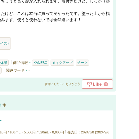
もちょうど良く影が入れられます。薄付きだけど、しっかり塗
したけど、これは本当に買って良かったです。塗った上から指
染みます。使うと使わないでは全然違います！
サイズ)
商品情報
立体感
KANEBO
メイクアップ
チーク
関連ワード
-
Like
0
参考にしたい！ありがとう
8
件
ー
 / 180ｍL・5,500円 / 320mL・8,800円
発売日：2024/3/8 (2024/9/6