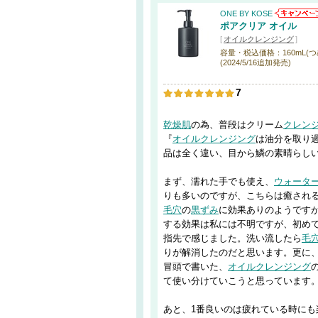
ONE BY KOSE
ポアクリア オイル
[
オイルクレンジング
]
容量・税込価格：160mL(つめか
(2024/5/16追加発売)
7
乾燥肌
の為、普段はクリーム
クレン
『
オイルクレンジング
は油分を取り
品は全く違い、目から鱗の素晴らし
まず、濡れた手でも使え、
ウォータ
りも多いのですが、こちらは癒され
毛穴
の
黒ずみ
に効果ありのようです
する効果は私には不明ですが、初めて
指先で感じました。洗い流したら
毛
りが解消したのだと思います。更に
冒頭で書いた、
オイルクレンジング
て使い分けていこうと思っています
あと、1番良いのは疲れている時にも