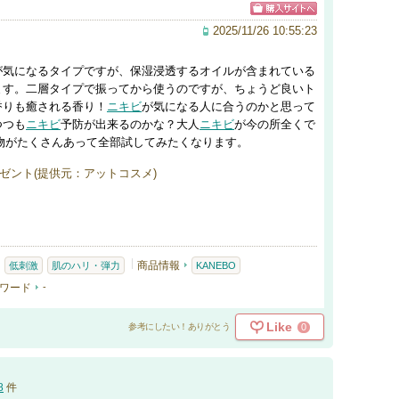
2025/11/26 10:55:23
が気になるタイプですが、保湿浸透するオイルが含まれている
ます。二層タイプで振ってから使うのですが、ちょうど良いト
香りも癒される香り！
ニキビ
が気になる人に合うのかと思って
つつも
ニキビ
予防が出来るのかな？大人
ニキビ
が今の所全くで
い物がたくさんあって全部試してみたくなります。
ゼント(提供元：アットコスメ)
商品情報
低刺激
肌のハリ・弾力
KANEBO
ワード
-
Like
0
参考にしたい！ありがとう
8
件