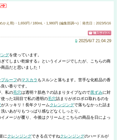
え用)・1,650円 / 180mL・1,980円 (編集部調べ)
発売日：2023/5/16
2025/6/7 21:04:29
ジング
を使っています。
過ぎてしまい乾燥する』というイメージでしたが、こちらの商
い商品だと思いました！
ープルーフ
の
マスカラ
もスルンと落ちます。苦手な化粧品の香
る良い香りです。
が、私の
毛穴
は透明？肌色？の詰まりタイプなので
黒ずみ
に対
使った1回目で私の透明の
毛穴
詰まりがポロポロ取れるのを
穴
がスッキリ！長年クリーム
クレンジング
で落ちなかった詰ま
、洗いあがりもつっぱり感などなくしっとり。
のイメージが覆り、今後はクリームとこちらの商品を日によっ
。
楽に
クレンジング
できる点ですね
クレンジング
のハードルが