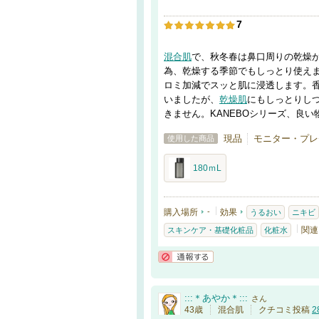
7
混合肌
で、秋冬春は鼻口周りの乾燥
為、乾燥する季節でもしっとり使え
ロミ加減でスッと肌に浸透します。
いましたが、
乾燥肌
にもしっとりし
きません。KANEBOシリーズ、良
現品
モニター・プレ
使用した商品
180ｍL
購入場所
-
効果
うるおい
ニキビ
関連
スキンケア・基礎化粧品
化粧水
通報する
:::＊あやか＊:::
さん
43歳
混合肌
クチコミ投稿
2