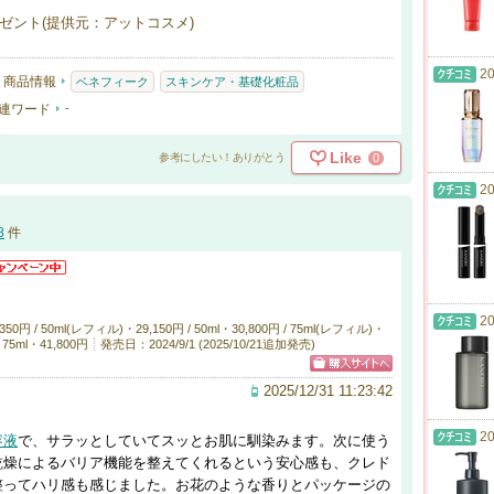
ゼント(提供元：アットコスメ)
20
商品情報
ベネフィーク
スキンケア・基礎化粧品
連ワード
-
Like
0
参考にしたい！ありがとう
20
8
件
20
円 / 50ml(レフィル)・29,150円 / 50ml・30,800円 / 75ml(レフィル)・
/ 75ml・41,800円
発売日：2024/9/1 (2025/10/21追加発売)
2025/12/31 11:23:42
20
容液
で、サラッとしていてスッとお肌に馴染みます。次に使う
乾燥によるバリア機能を整えてくれるという安心感も、クレド
整ってハリ感も感じました。お花のような香りとパッケージの