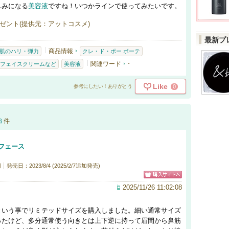
しみになる
美容液
ですね！いつかラインで使ってみたいです。
ゼント(提供元：アットコスメ)
最新プ
商品情報
肌のハリ・弾力
クレ・ド・ポー ボーテ
関連ワード
-
フェイスクリームなど
美容液
Like
0
参考にしたい！ありがとう
8
件
フェース
円
発売日：2023/8/4 (2025/2/7追加発売)
2025/11/26 11:02:08
という事でリミテッドサイズを購入しました。細い通常サイズ
ったけど、多分通常使う向きとは上下逆に持って眉間から鼻筋