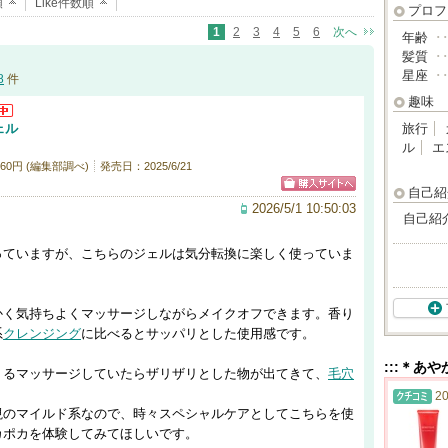
順
Like件数順
プロフ
1
2
3
4
5
6
次へ
年齢
･
髪質
･
星座
･
8
件
趣味
ェル
旅行
ル
エ
60円 (編集部調べ)
発売日：2025/6/21
自己紹
2026/5/1 10:50:03
自己紹
っていますが、こちらのジェルは気分転換に楽しく使っていま
かく気持ちよくマッサージしながらメイクオフできます。香り
系
クレンジング
に比べるとサッパリとした使用感です。
:::＊あ
くるマッサージしていたらザリザリとした物が出てきて、
毛穴
20
視のマイルド系なので、時々スペシャルケアとしてこちらを使
カポカを体験してみてほしいです。