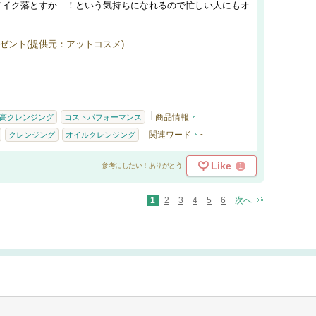
メイク落とすか…！という気持ちになれるので忙しい人にもオ
ゼント(提供元：アットコスメ)
商品情報
高クレンジング
コストパフォーマンス
関連ワード
-
クレンジング
オイルクレンジング
Like
1
参考にしたい！ありがとう
1
2
3
4
5
6
次へ