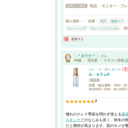
現品
モニター・プレ
使用した商品
購入場所
-
効果
毛穴
角質ケア
関
クレンジング
クレンジングジェル
通報する
:::＊あやか＊:::
さん
44歳
混合肌
クチコミ投稿
2
クレ・ド・ポー ボーテ
ル・セラムII
[
美容液
]
容量・税込価格：30ml・20,350
39,600円 / 75ml・40,150円 
7
憧れのクレド季節を問わず使える
美
スキンケア
のなじみも良く、秋冬の
だと期待が高まります。肌のキメが