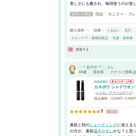
美しさにも癒され、毎回使うのが楽
現品
モニター・プレ
使用した商品
購入場所
-
効果
うるおい
毛穴
スキンケア・基礎化粧品
乳液・美容液・
通報する
:::＊あやか＊:::
さん
44歳
混合肌
クチコミ投稿
2
KANEBO
カネボウ シャドウオン
[
ジェル・クリームチーク
]
税込価格：3,630円 / 4,400
7
購入品
鼻筋と頬の
シェーディング
に使える
の方が、鼻筋
描きやすい
かな？と思