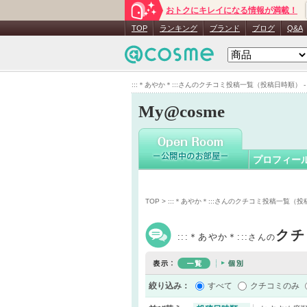
おトクにキレイになる情報が満載！
:::＊あやか
TOP
ランキング
ブランド
ブログ
Q&A
:::＊あやか＊:::さんのクチコミ投稿一覧（投稿日時順） - M
My@cosme
プロフィー
TOP
> :::＊あやか＊:::さんのクチコミ投稿一覧（
クチ
:::＊あやか＊:::
さんの
絞り込み：
すべて
クチコミのみ