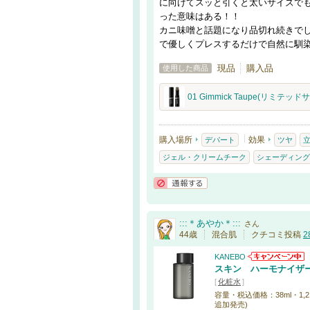
に向けてスッと引くと太いサイズで
った意味はある！！
カニ味噌と話題になり品切れ続きで
で優しくプレスするだけで自然に馴
現品
購入品
使用した商品
01 Gimmick Taupe(リミテッド
購入場所
効果
デパート
ツヤ
ジェル・クリームチーク
シェーディング
通報する
:::＊あやか＊:::
さん
44歳
混合肌
クチコミ投稿
2
KANEBO
スキン ハーモナイザ
[
化粧水
]
容量・税込価格：38ml・1,210円
追加発売)