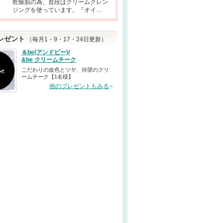
乾燥肌の為、普段はクリームクレン
ジングを使っています。『オイ…
レゼント
（毎月1・9・17・24日更新）
＆be(アンドビー)/
&be クリームチーク
こだわりの血色とツヤ、待望のクリ
ームチーク【1名様】
他のプレゼントもみる