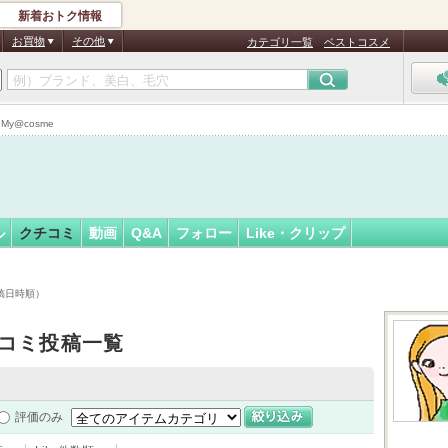
新着おトク情報
＊:::
フォロー
さん
お買物
その他
カテゴリ一覧
ベストコスメ
y@cosme
ル
クチコミ
動画
Q&A
フォロー
Like・クリップ
投稿日時順）
コミ投稿一覧
評価のみ