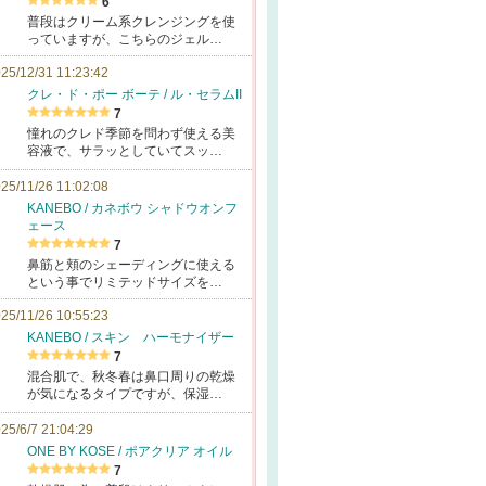
6
普段はクリーム系クレンジングを使
っていますが、こちらのジェル…
25/12/31 11:23:42
クレ・ド・ポー ボーテ / ル・セラムII
7
憧れのクレド季節を問わず使える美
容液で、サラッとしていてスッ…
25/11/26 11:02:08
KANEBO / カネボウ シャドウオンフ
ェース
7
鼻筋と頬のシェーディングに使える
という事でリミテッドサイズを…
25/11/26 10:55:23
KANEBO / スキン ハーモナイザー
7
混合肌で、秋冬春は鼻口周りの乾燥
が気になるタイプですが、保湿…
25/6/7 21:04:29
ONE BY KOSE / ポアクリア オイル
7