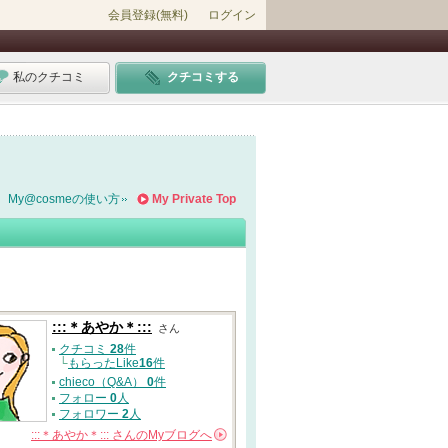
会員登録(無料)
ログイン
私のクチコミ
クチコミする
My@cosmeの使い方
My Private Top
:::＊あやか＊:::
さん
クチコミ
28
件
└
もらったLike
16
件
chieco（Q&A）
0
件
フォロー
0
人
フォロワー
2
人
:::＊あやか＊:::
さんの
Myブログへ