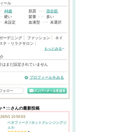
→
ィール
･･
44歳
肌質
･･･
混合肌
･･
硬い
髪量
･･･
多い
･･
未設定
血液型
･･･
未選択
ガーデニング
ファッション
ネイ
ステ・リラクサロン
もっとみる
介
介はまだ設定されていません
プロフィールをみる
フォロー
やか＊:::さんの最新投稿
26/5/1 10:50:03
ベネフィーク / ホットクレンジングジ
ェル