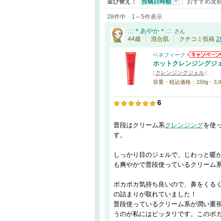
並び替え：
投稿日時順
おすすめ度
28件中 1～5件表示
:::＊あやか＊:::
さん
44歳
混合肌
クチコミ投稿
2
ベネフィーク
ホットクレンジングジ
[
クレンジングジェル
]
容量・税込価格：150g・3,9
6
普段はクリーム系
クレンジング
を使
す。
しっかり目のジェルで、じわっと暖
も爽やかで普段使っているクリーム
ポカポカ気持ち良いので、鼻をくる
の詰まりが取れていました！
普段使っているクリーム系が潤い重
うのが私にはピッタリです。このポ