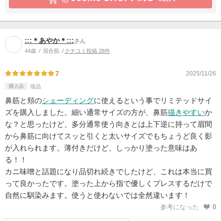
:::＊あやか＊:::
さん
44歳
混合肌
クチコミ投稿 28件
7
2025/11/26
購入品
現品
鼻筋と頬の
シェーディング
に使えるという事でリミテッドサイ
ズを購入しました。細い通常サイズの方が、鼻筋
描きやすい
か
な？と思ったけど、多分通常使う向きとは上下逆に持って眉間
から鼻筋に向けてスッと引くと太いサイズでもちょうど良く影
が入れられます。薄付きだけど、しっかり塗った意味はあ
る！！
カニ味噌と話題になり品切れ続きでしたけど、これは本当に買
って良かったです。塗った上から指で優しくプレスするだけで
自然に馴染みます。使うと使わないでは全然違います！
参考になった
0