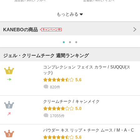
混合肌 / 30代 / ブルベ
普通肌 / 40代 / イエベ
もっとみる
KANEBOの商品
ジェル・クリームチーク 週間ランキング
コンプレクション フェイス カラー / SUQQU(ス
ック)
5.6
820件
@cosme STORE スタッフ
カネボウコンサルタント
カネボウコンサルタント
@cosme STORE スタッフ
カネボウコンサルタント
カネボウコンサルタント
amai
さとう
YUI
Inagaki
OMORI
Rie
敏感肌 / 30代 / イエベ
混合肌 / 30代 / ブルベ
混合肌 / 30代 / イエベ
乾燥肌 / 30代 / イエベ
乾燥肌 / ～20代 / イエベ
乾燥肌 / 40代 / イエベ
クリームチーク / キャンメイク
5.0
17055件
パウダー キス リップ + チーク ムース / M・A・C
5.6