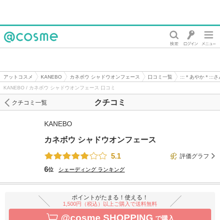
@cosme
アットコスメ
KANEBO
カネボウ シャドウオンフェース
口コミ一覧
:::＊あやか＊::
KANEBO / カネボウ シャドウオンフェース 口コミ
クチコミ
クチコミ一覧
KANEBO
カネボウ シャドウオンフェース
5.1
評価グラフ
6
位
シェーディング
ランキング
ポイントがたまる！使える！
1,500円（税込）以上ご購入で送料無料
@cosme SHOPPING
で購入