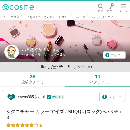
@cosme
アットコスメ
:::＊あやか＊:::さんのアットコスメ
Like一覧
Likeしたクチコミ
:::＊あやか＊:::
さん
2
44歳
混合肌
フォロー
Likeしたクチコミ
(1ページ目)
28
11
投稿クチコミ
Likeクチコミ
フォロー
cocoa365
さん
シグニチャー カラー アイズ / SUQQU(スック)
へのクチコ
ミ
6