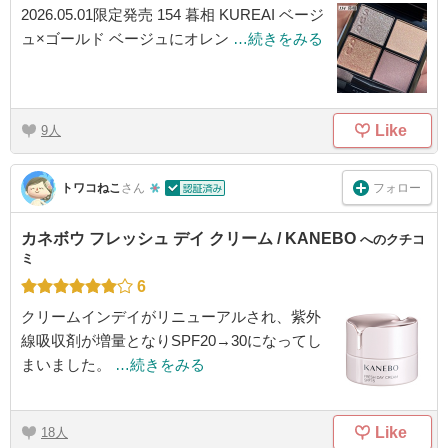
2026.05.01限定発売 154 暮相 KUREAI ベージ
ュ×ゴールド ベージュにオレン
…続きをみる
Like
9
フォロー
トワコねこ
さん
カネボウ フレッシュ デイ クリーム / KANEBO
へのクチコ
ミ
6
クリームインデイがリニューアルされ、紫外
線吸収剤が増量となりSPF20→30になってし
まいました。
…続きをみる
Like
18