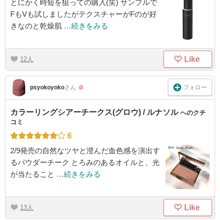
とにかく時短を狙っての購入(笑) サンプルで
FもVも試しましたがテクスチャーがFのが好
きなのと乾燥肌
…続きをみる
Like
12
フォロー
psyokoyoko
さん
カラーリングシアーチークス(グロウ) / ルナソル
へのクチ
コミ
6
2/9発売の自然なツヤと澄んだ血色感を演出す
るパウダーチーク とろみのあるオイルと、光
が当たること
…続きをみる
Like
13