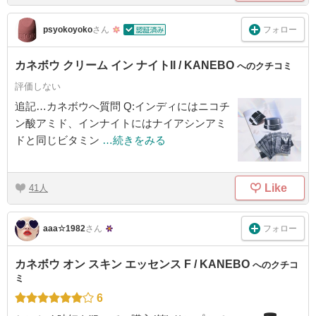
フォロー
psyokoyoko
さん
カネボウ クリーム イン ナイトII / KANEBO
へのクチコミ
評価しない
追記…カネボウへ質問 Q:インディにはニコチ
ン酸アミド、インナイトにはナイアシンアミ
ドと同じビタミン
…続きをみる
Like
41
フォロー
aaa☆1982
さん
カネボウ オン スキン エッセンス F / KANEBO
へのクチコ
ミ
6