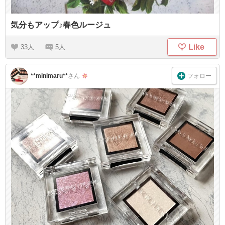
気分もアップ♪春色ルージュ
Like
33
5
フォロー
**minimaru**
さん