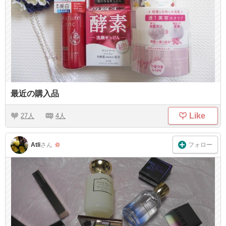
最近の購入品
Like
27
4
フォロー
AtIi
さん