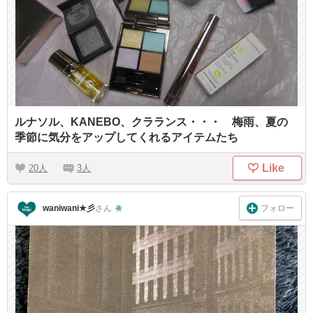
ルナソル、KANEBO、クラランス・・・ 梅雨、夏の
季節に気分をアップしてくれるアイテムたち
Like
20
3
フォロー
waniwani★彡
さん