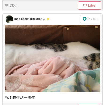
Like
330
フォロー
mad-about-TIREUR
さん
祝！猫生活一周年