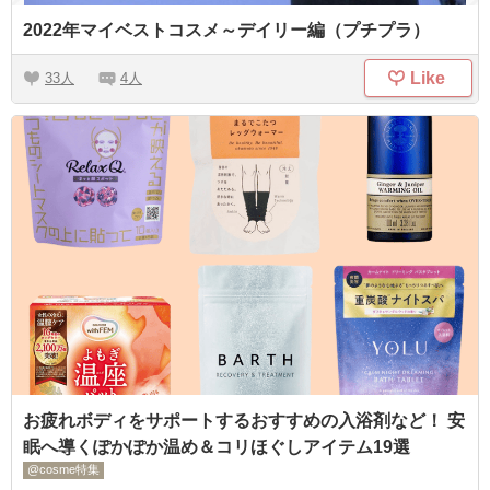
2022年マイベストコスメ～デイリー編（プチプラ）
Like
33
4
お疲れボディをサポートするおすすめの入浴剤など！ 安
眠へ導くぽかぽか温め＆コリほぐしアイテム19選
@cosme特集