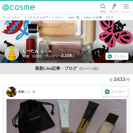
@cosme
アットコスメ
しべたんさんのアットコスメ
Like一覧
Likeした記事・ブログ
しべたん
さん
2,108
59歳
混合肌
フォロー
最新Like記事・ブログ
(1ページ目)
2433
フォロー
AtIi
さん