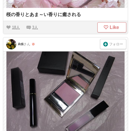
桜の香りとあま～い香りに癒される
Like
18
3
フォロー
AtIi
さん