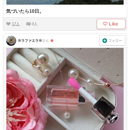
気づいたら10日。
Like
17
0
フォロー
※ラファエラ※
さん