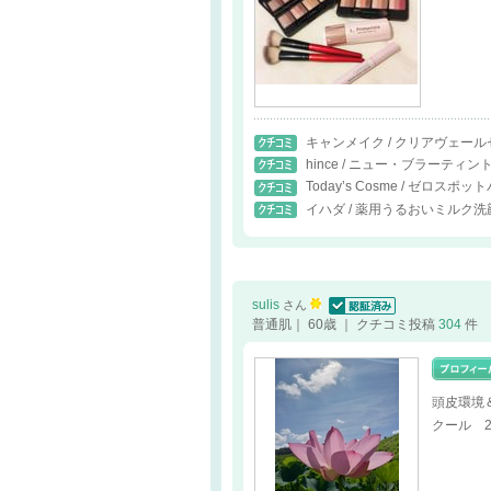
キャンメイク / クリアヴェー
hince / ニュー・ブラーティン
Today’s Cosme / ゼロスポッ
イハダ / 薬用うるおいミルク
sulis
さん
認証済
普通肌｜ 60歳 ｜ クチコミ投稿
304
件
頭皮環境
クール 