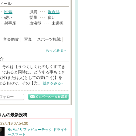
→
ィール
･･
59歳
肌質
･･･
混合肌
･･
硬い
髪量
･･･
多い
･･
射手座
血液型
･･･
未選択
音楽鑑賞
写真
スポーツ観戦
もっとみる
介
、それは【うつくしくたのしくすてき
】であると同時に、どうする事もでき
女性(または人)としての業(ごう)】を
せるもので、その【光…
続きをみる
フォロー
さんの最新投稿
23/6/19 07:54:30
ReFa / リファビューテック ドライヤ
ースマート