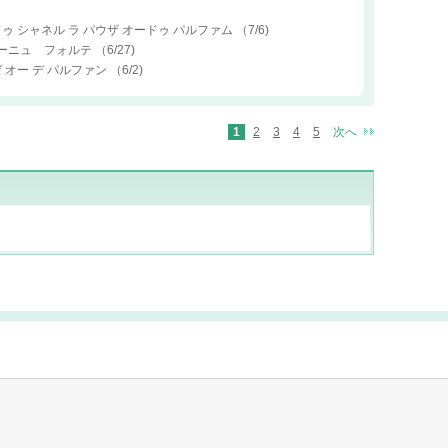
ドゥ シャネル ラ パウザ オードゥ パルファム
（7/6)
ローニュ フォルテ
（6/27)
ゼ オー デ パルファン
（6/2)
1
2
3
4
5
次へ