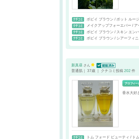
ボビイ ブラウン / ポット ルー
メイクアップフォーエバー / ア
ボビイ ブラウン / スキン エ
ボビイ ブラウン / シアーフィ
新真昼
さん
認証済
普通肌｜ 37歳 ｜ クチコミ投稿
202
件
香水大好
トム フォード ビューティ / ト