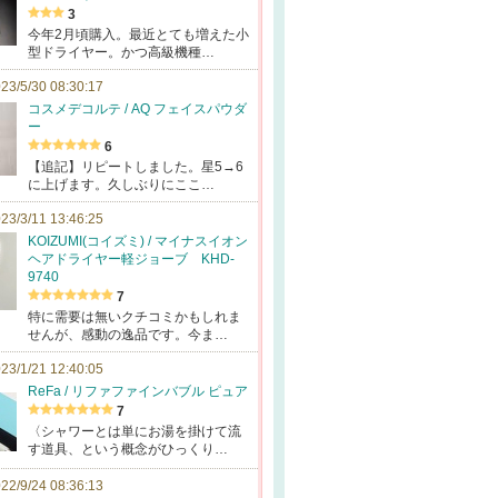
3
今年2月頃購入。最近とても増えた小
型ドライヤー。かつ高級機種…
23/5/30 08:30:17
コスメデコルテ / AQ フェイスパウダ
ー
6
【追記】リピートしました。星5→6
に上げます。久しぶりにここ…
23/3/11 13:46:25
KOIZUMI(コイズミ) / マイナスイオン
ヘアドライヤー軽ジョーブ KHD-
9740
7
特に需要は無いクチコミかもしれま
せんが、感動の逸品です。今ま…
23/1/21 12:40:05
ReFa / リファファインバブル ピュア
7
〈シャワーとは単にお湯を掛けて流
す道具、という概念がひっくり…
22/9/24 08:36:13