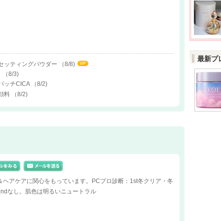
最新プ
ルセッティングパウダー
（8/8)
ト
（8/3)
トパッチCICA
（8/2)
洗顔料
（8/2)
＆ヘアケアに関心をもっています。PCプロ診断：1st冬クリア・冬
2ndなし。肌色は明るいニュートラル