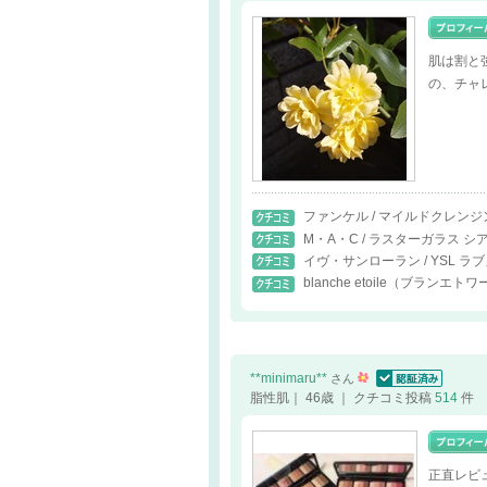
肌は割と
の、チャ
ファンケル / マイルドクレンジ
M・A・C / ラスターガラス 
イヴ・サンローラン / YSL 
blanche etoile（ブランエトワー
**minimaru**
さん
認証済
脂性肌｜ 46歳 ｜ クチコミ投稿
514
件
正直レビュ