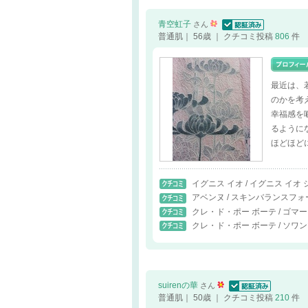
青空虹子
さん
認証済
普通肌｜ 56歳 ｜ クチコミ投稿
806
件
最近は、
のかを考
幸福感を
るように
ほどほど
イグニス イオ / イグニス イオ
アベンヌ / スキンバランスフォー
クレ・ド・ポー ボーテ / ゴ
クレ・ド・ポー ボーテ / ソワン
suirenの華
さん
認証済
普通肌｜ 50歳 ｜ クチコミ投稿
210
件