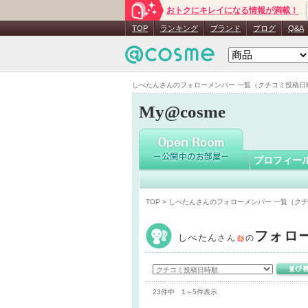
おトクにキレイになる情報が満載！
しべたん
TOP
ランキング
ブランド
ブログ
Q&A
しべたんさんのフォローメンバー 一覧（クチコミ投稿日時順）
My@cosme
プロフィー
TOP
> しべたんさんのフォローメンバー 一覧（ク
フォロ
しべたん
さん
の
23件中 1～5件表示