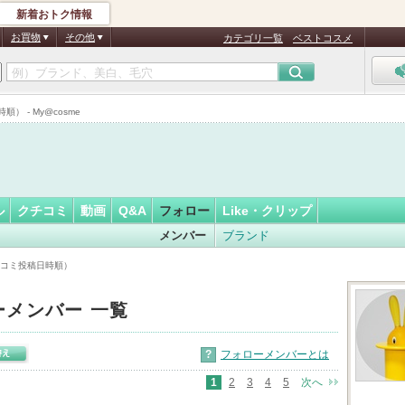
新着おトク情報
フォロー
さん
お買物
その他
カテゴリ一覧
ベストコスメ
認
証
 - My@cosme
済
ル
クチコミ
動画
Q&A
フォロー
Like・クリップ
メンバー
ブランド
チコミ投稿日時順）
ーメンバー 一覧
?
フォローメンバーとは
1
2
3
4
5
次へ