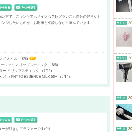
強い方で、スキンケアもメイクもフレグランスも自分の好きなも
レンジしたいものを、お財布と相談しながら選んでいます。
20
20
ング オイル
（8/8)
シアーシャイン リップスティック
（8/6)
ラブヌード リップスティック
（7/25)
ル） / PHYTO ESSENCE MILK 50+
（5/14)
20
ーが好きなアラフォーです(^^)
20