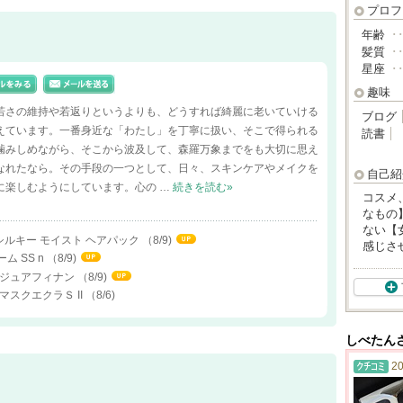
プロフ
年齢
･
髪質
･
星座
･
趣味
若さの維持や若返りというよりも、どうすれば綺麗に老いていける
ブログ
えています。一番身近な「わたし」を丁寧に扱い、そこで得られる
読書
噛みしめながら、そこから波及して、森羅万象までをも大切に思え
なれたなら。その手段の一つとして、日々、スキンケアやメイクを
自己紹
に楽しむようにしています。心の …
続きを読む»
コスメ
なもの
ない【
 シルキー モイスト ヘアパック
（8/9)
感じさ
ム SS n
（8/9)
マージュアフィナン
（8/9)
マスクエクラＳ II
（8/6)
しべたん
20