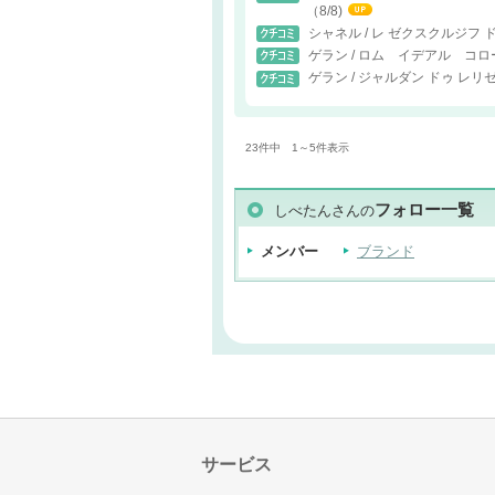
（8/8)
シャネル / レ ゼクスクルジフ 
ゲラン / ロム イデアル コ
ゲラン / ジャルダン ドゥ レリ
23件中 1～5件表示
フォロー一覧
しべたんさんの
メンバー
ブランド
サービス