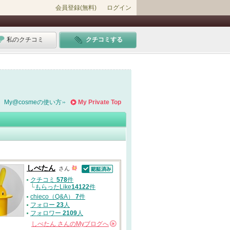
会員登録(無料)
ログイン
私のクチコミ
クチコミする
My@cosmeの使い方
My Private Top
しべたん
さん
認証済
クチコミ
578
件
└
もらったLike
14122
件
chieco（Q&A）
7
件
フォロー
23
人
フォロワー
2109
人
しべたん
さんの
Myブログへ