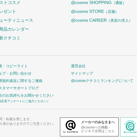
ストコスメ
@cosme SHOPPING
（通販）
レゼント
@cosme STORE
（店舗）
ューティニュース
@cosme CAREER
（美容の求人）
商品カレンダー
新クチコミ
責・コピーライト
運営会社
ルプ・お問い合わせ
サイトマップ
用規約違反に関するご連絡
@cosmeクチコミランキングについて
スタマーサポートブログ
在のお気持ちをお聞かせください
満足度アンケートにご協力ください）
写・転載を禁じます。
メーカーのみなさまへ
人差がありますのでご注意ください。
@cosmeへの掲載・
ビジネス活用はこちら