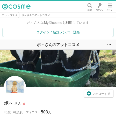
@cosme
アットコスメ
ポ～さんのアットコスメ
ポ～さんは
My@cosmeを利用しています
ログイン / 新規メンバー登録
ポ～さんのアットコスメ
ユ
フォローする
ポ～
さん
503
46歳
乾燥肌
フォロワー