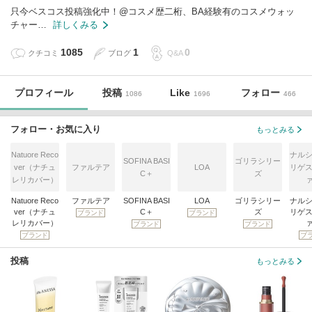
只今ベスコス投稿強化中！@コスメ歴二桁、BA経験有のコスメウォッ
チャー…
詳しくみる
1085
1
0
クチコミ
ブログ
Q&A
プロフィール
投稿
Like
フォロー
1086
1696
466
フォロー・お気に入り
もっとみる
Natuore Reco
ナルシ
SOFINA BASI
ゴリラシリー
ver（ナチュ
ファルテア
LOA
リゲス
C＋
ズ
レリカバー）
Natuore Reco
ファルテア
SOFINA BASI
LOA
ゴリラシリー
ナルシ
ver（ナチュ
C＋
ズ
リゲス
ブランド
ブランド
レリカバー）
ブランド
ブランド
ブランド
ブ
投稿
もっとみる