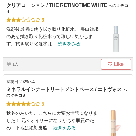
クリアローション / THE RETINOTIME WHITE
へのクチコ
ミ
3
洗顔後最初に使う拭き取り化粧水。 美白効果
のある拭き取り化粧水って珍しい気がしま
す。拭き取り化粧水は
…続きをみる
Like
1
投稿日
2026/7/4
ミネラルインナートリートメントベース / エトヴォス
へ
のクチコミ
5
秋冬のあいだ、こちらに大変お世話になりま
した！ 元々オイリーになりがちな肌質のた
め、下地は絶対皮脂
…続きをみる