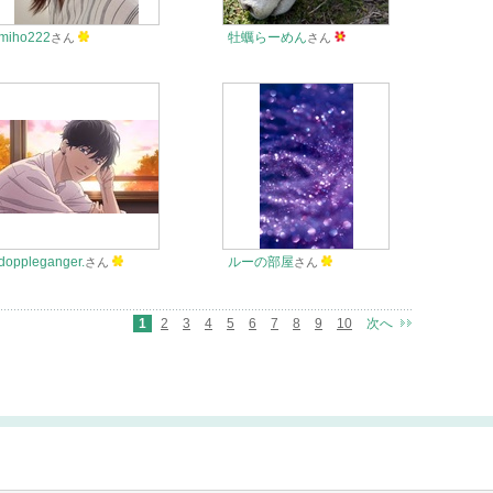
miho222
牡蠣らーめん
さん
さん
doppleganger.
ルーの部屋
さん
さん
1
2
3
4
5
6
7
8
9
10
次へ