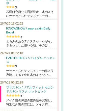
水
3
石澤研究所公式通販限定、水のよう
にサラッとしたテクスチャーの…
26/7/26 19:02:02
IKNOWSNOW / aurora skin Daily
Boost
5
とろみのあるテクスチャーながら、
さらっとした使い心地。手のひ…
26/7/24 05:22:18
EARTHCHILD / リバイタル エッセン
ス
3
サラッとしたテクスチャーの導入美
容液。まるで化粧水のようなご…
26/7/19 06:22:28
ブリスキン / リアルフィット セカン
ドスキン マスク ホットピンク
5
メイク前の保湿の重要性を実感し、
特別な外出の際には、メイク前…