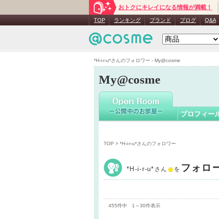
おトクにキレイになる情報が満載！
*H-i-r-u*
さ
TOP
ランキング
ブランド
ブログ
Q&A
*H-i-r-u*さんのフォロワー - My@cosme
My@cosme
プロフィー
TOP
> *H-i-r-u*さんのフォロワー
フォロ
*H-i-r-u*
さん
を
455件中 1～30件表示