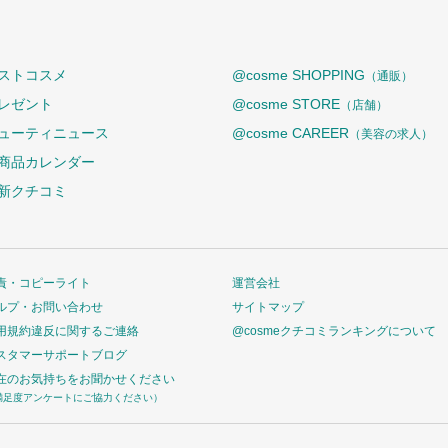
ストコスメ
@cosme SHOPPING
（通販）
レゼント
@cosme STORE
（店舗）
ューティニュース
@cosme CAREER
（美容の求人）
商品カレンダー
新クチコミ
責・コピーライト
運営会社
ルプ・お問い合わせ
サイトマップ
用規約違反に関するご連絡
@cosmeクチコミランキングについて
スタマーサポートブログ
在のお気持ちをお聞かせください
満足度アンケートにご協力ください）