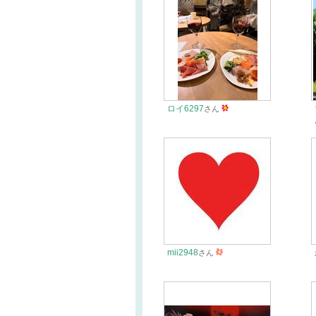
ロイ6297
さん
mii2948
さん