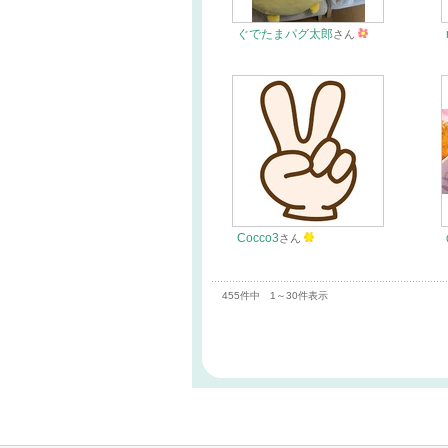
ぐでたまパグ太郎
さん
Cocco3
さん
455件中 1～30件表示