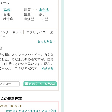
→
ィール
･･
31歳
肌質
･･･
混合肌
･･
普通
髪量
･･･
多い
･･
牡牛座
血液型
･･･
A型
インターネット
エクササイズ
読
イエット
もっとみる
介
学を機にスキンケアやメイクに力を入
ました。まだまだ初心者ですが、自分
ものを見つけたいと思います。皆さま
こもった口コミや素敵なア…
続きをみ
フォロー
-u*さんの最新投稿
26/8/1 18:09:21
ははぎくアロマ / ははぎくアロマ化粧