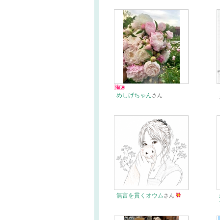
めしげちゃん
さん
無言を貫くオウム
さん