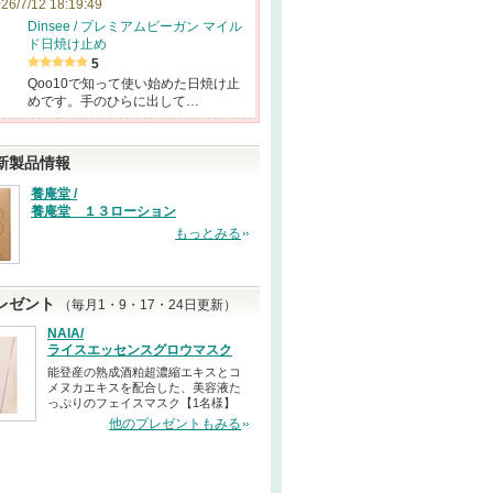
26/7/12 18:19:49
Dinsee / プレミアムビーガン マイル
ド日焼け止め
5
Qoo10で知って使い始めた日焼け止
めです。手のひらに出して…
新製品情報
養庵堂 /
養庵堂 １３ローション
もっとみる
レゼント
（毎月1・9・17・24日更新）
NAIA/
ライスエッセンスグロウマスク
能登産の熟成酒粕超濃縮エキスとコ
メヌカエキスを配合した、美容液た
っぷりのフェイスマスク【1名様】
他のプレゼントもみる