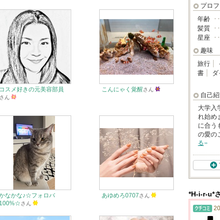
プロフ
年齢
･
髪質
･
星座
･
趣味
旅行
書
ダ
コスメ好きの元美容部員
こんにゃく覚醒
さん
自己紹
さん
大学入
れ始め
に合う
の愛の
る
*H-i-r
かなかな♪☆フォロバ
あゆめろ0707
さん
100%☆
さん
20