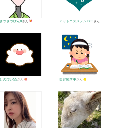
さつさつぴん8
アットコスメメンバー
さん
さん
しのぴい55
美容勉学中
さん
さん