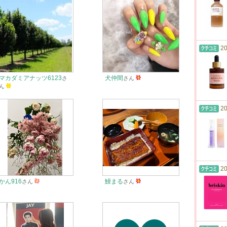
20
マカダミアナッツ6123
犬仲間
さ
さん
ん
20
20
かん916
鰻まる
さん
さん