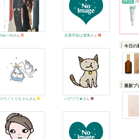
20
mai☆mi
交通手段は電車
さん
さん
今日の
最新プ
コウノトリちゃん
パグゾウ★
さん
さん