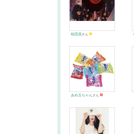
暁団員
さん
あめ玉ちゃん
さん