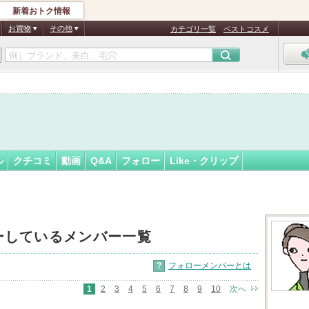
新着おトク情報
フォロー
ん
お買物
その他
カテゴリ一覧
ベストコスメ
認
証
済
ル
クチコミ
動画
Q&A
フォロー
Like・クリップ
ーしているメンバー一覧
?
フォローメンバーとは
1
2
3
4
5
6
7
8
9
10
次へ