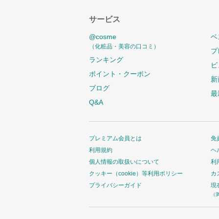
サービス
@cosme
ベ
（化粧品・美容の口コミ）
プ
ランキング
ビ
ポイント・クーポン
新
ブログ
最
Q&A
プレミアム会員とは
免
利用規約
ヘ
個人情報の取扱いについて
利
クッキー（cookie）等利用ポリシー
カ
プライバシーガイド
現
（