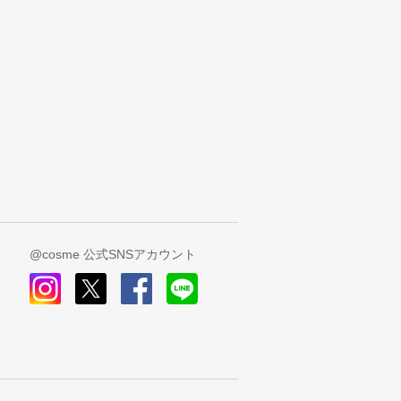
@cosme 公式SNSアカウント
instagram
x
facebook
line