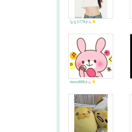
なな1779
さん
moco888
さん