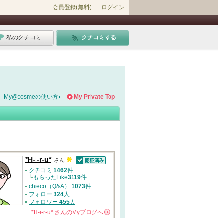
会員登録(無料)
ログイン
私のクチコミ
クチコミする
My@cosmeの使い方
My Private Top
*H-i-r-u*
さん
認証済
クチコミ
1462
件
└
もらったLike
3119
件
chieco（Q&A）
1073
件
フォロー
324
人
フォロワー
455
人
*H-i-r-u*
さんの
Myブログへ