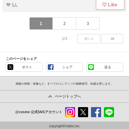
Like
5
1
2
3
1/3
次へ
このページをシェア
ポスト
シェア
送る
掲載の情報・画像など、すべてのコンテンツの無断複写、転載を禁じます。
ページトップへ
@cosme
公式SNSアカウント
instag
x
faceb
line
ram
ook
copyright©istyle,inc.