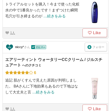
トライアルセットを購入！今まで使った化粧
水の中で1番良かったです！まずつけた瞬間
毛穴が引き締まるのが
…続きをみる
Like
1
フォロー
niccy*
さん
エアリーティント ウォータリーCCクリーム / ジルスチ
ュアート
へのクチコミ
6
追記 肌がくすんで見えた原因が判明しまし
た。 BAさんに下地効果もあるので下地はな
して大丈夫と言
…続きをみる
Like
1