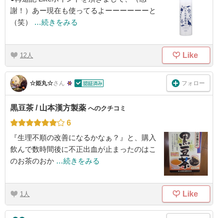
謝！）あー現在も使ってるよーーーーーーと
（笑）
…続きをみる
Like
12
フォロー
☆姫丸☆
さん
黒豆茶 / 山本漢方製薬
へのクチコミ
6
『生理不順の改善になるかなぁ？』と、購入
飲んで数時間後に不正出血が止まったのはこ
のお茶のおか
…続きをみる
Like
1