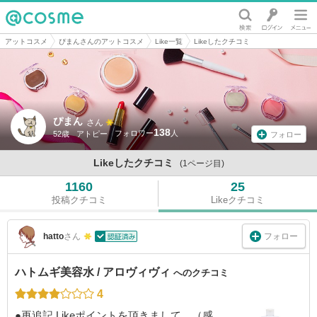
@cosme
アットコスメ
ぴまんさんのアットコスメ
Like一覧
Likeしたクチコミ
ぴまん
さん
138
52歳
アトピー
フォロー
Likeしたクチコミ
(1ページ目)
1160
25
投稿クチコミ
Likeクチコミ
フォロー
hatto
さん
ハトムギ美容水 / アロヴィヴィ
へのクチコミ
4
●再追記 Likeポイントを頂きまして、（感