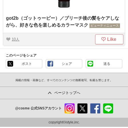
got2b（ゴットゥービー）／ブリーチ後の髪をケアしな
がら、好きな色を楽しめるカラーマスク
ビューティニュース
Like
10
このページをシェア
ポスト
シェア
送る
掲載の情報・画像など、すべてのコンテンツの無断複写、転載を禁じます。
ページトップへ
@cosme
公式SNSアカウント
instag
x
faceb
line
ram
ook
copyright©istyle,inc.