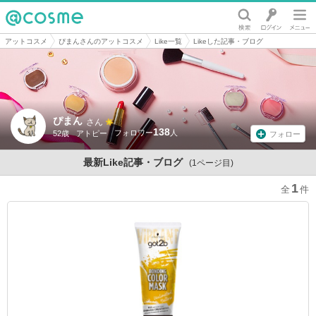
@cosme
アットコスメ
ぴまんさんのアットコスメ
Like一覧
Likeした記事・ブログ
ぴまん
さん
138
52歳
アトピー
フォロー
最新Like記事・ブログ
(1ページ目)
1