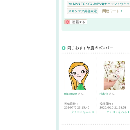
YA-MAN TOKYO JAPAN(ヤーマントウ
関連ワード
-
スキンケア美容家電
通報する
misamoto
さん
nk&nk
さん
投稿日時：
投稿日時：
2026/7/6 23:15:46
2026/6/10 21:28:53
クチコミをみる
クチコミをみる