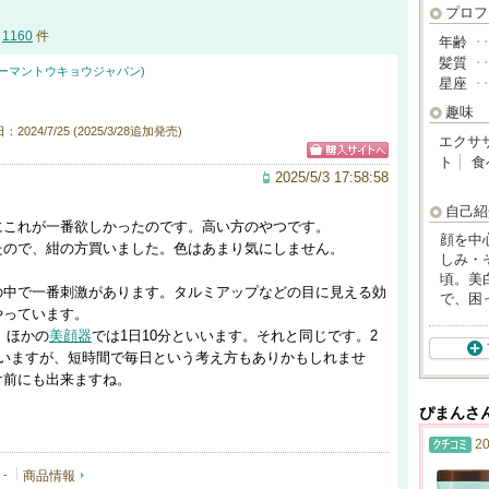
プロフ
1160
件
年齢
･
髪質
･
AN(ヤーマントウキョウジャパン)
星座
･
趣味
2024/7/25 (2025/3/28追加発売)
エクサ
ト
食
2025/5/3 17:58:58
自己紹
にこれが一番欲しかったのです。高い方のやつです。
顔を中
たので、紺の方買いました。色はあまり気にしません。
しみ・
頃。美
の中で一番刺激があります。タルミアップなどの目に見える効
で、困
やっています。
。ほかの
美顔器
では1日10分といいます。それと同じです。2
まいますが、短時間で毎日という考え方もありかもしれませ
け前にも出来ますね。
ぴまんさ
20
-
商品情報