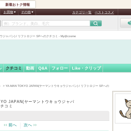
新着おトク情報
フォロー
ん
お買物
その他
カテゴリ一覧
ベストコスメ
認
証
ウジャパン) / リフトロジー SPへのクチコミ - My@cosme
済
ル
クチコミ
動画
Q&A
フォロー
Like・クリップ
）
> YA-MAN TOKYO JAPAN(ヤーマントウキョウジャパン) / リフトロジー SPへの
OKYO JAPAN(ヤーマントウキョウジャパ
クチコミ
前へ
次へ