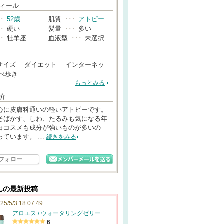
→
ィール
･･
52歳
肌質
･･･
アトピー
･･
硬い
髪量
･･･
多い
･･
牡羊座
血液型
･･･
未選択
サイズ
ダイエット
インターネッ
べ歩き
もっとみる
介
心に皮膚科通いの軽いアトピーです。
そばかす、しわ、たるみも気になる年
白コスメも成分が強いものが多いの
っています。 …
続きをみる
フォロー
んの最新投稿
25/5/3 18:07:49
アロエス / ウォータリングゼリー
6