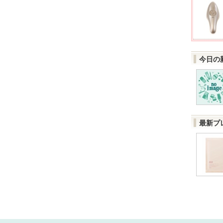
今日の
最新プ