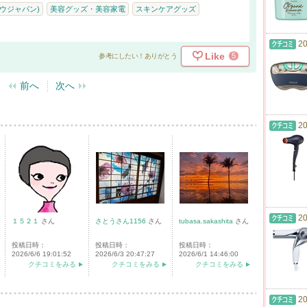
キョウジャパン)
美容グッズ・美容家電
スキンケアグッズ
20
Like
5
参考にしたい！ありがとう
前へ
次へ
20
20
１５２１
さん
さとうさん1156
さん
tubasa.sakashita
さん
投稿日時：
投稿日時：
投稿日時：
2026/6/6 19:01:52
2026/6/3 20:47:27
2026/6/1 14:46:00
クチコミをみる
クチコミをみる
クチコミをみる
20