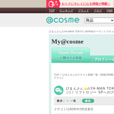
おトクにキレイになる情報が満載！
ぴまん
さ
TOP
ランキング
ブランド
ブログ
Q&A
ぴまんさんのYA-MAN TOKYO JAPAN(ヤーマントウキョ
My@cosme
プロフィー
TOP
>
ぴまんさんのクチコミ投稿一覧（投稿日時順
クチコミ
ぴまん
YA-MAN T
さん
の
ン) / リフトロジー SPへの
クチコミ1160件中2件目表示