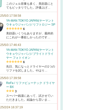
このジェル容量も多く、美顔器にと
てもピッタリでした。評価上げ…
25/5/3 17:58:58
YA-MAN TOKYO JAPAN(ヤーマント
ウキョウジャパン) / リフトロジー SP
6
美顔器いくつもありますが、最終的
にこれが一番欲しかったのです…
25/5/3 17:46:43
YA-MAN TOKYO JAPAN(ヤーマント
ウキョウジャパン) / ブライトドライ
ヤー フォトイオン
6
先日、気になっとドライヤーの1つの
リファを試しました。やはり…
25/5/3 17:39:58
ReFa / リファビューテック ドライヤ
ー BX
3
スーパー銭湯にあって、試させてい
ただきました。結論から言いま…
25/2/24 16:37:19