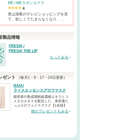
ME / MEラボンエクラ
4
実は深夜のテレビショッピングを見
て、欲しくてたまらなくなり、…
新製品情報
FRESIA /
FRESIA THE LIP
もっとみる
レゼント
（毎月1・9・17・24日更新）
NAIA/
ライスエッセンスグロウマスク
能登産の熟成酒粕超濃縮エキスとコ
メヌカエキスを配合した、美容液た
っぷりのフェイスマスク【1名様】
他のプレゼントもみる