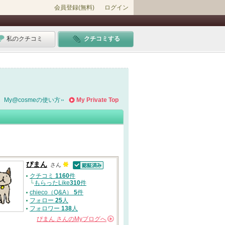
会員登録(無料)
ログイン
私のクチコミ
クチコミする
My@cosmeの使い方
My Private Top
ぴまん
さん
認証済
クチコミ
1160
件
└
もらったLike
310
件
chieco（Q&A）
5
件
フォロー
25
人
フォロワー
138
人
ぴまん
さんの
Myブログへ