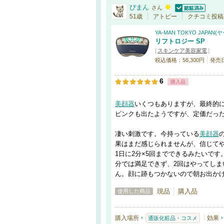
ぴまん
さん
認証済
51歳
アトピー
クチコミ投稿
YA-MAN TOKYO JAP
リフトロジー SP
[
スキンケア美容家電
]
税込価格：58,300円
発売日：
6
購入品
美顔器
いくつもありますが、最終的
ピンクも出たようですが、定価だっ
凄い刺激です。今持っている
美顔器
果はまだ感じられませんが、信じて
1日に2分×5回までできるみたいです
分では満足できず、2回はやってし
ん。顔に跡もつかないので朝お出か
現品
購入品
使用した商品
購入場所
効果
通販化粧品・コスメ