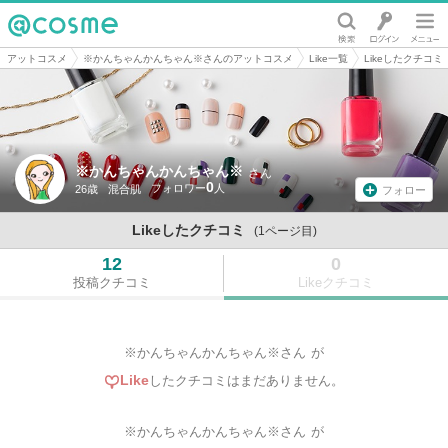
@cosme
アットコスメ
※かんちゃんかんちゃん※さんのアットコスメ
Like一覧
Likeしたクチコミ
※かんちゃんかんちゃん※
さん
0
26歳
混合肌
フォロー
Likeしたクチコミ
(1ページ目)
12
0
投稿クチコミ
Likeクチコミ
※かんちゃんかんちゃん※さん
が
Like
したクチコミはまだありません。
※かんちゃんかんちゃん※さん
が