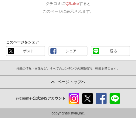
Like
クチコミに
すると
このページに表示されます。
このページをシェア
ポスト
シェア
送る
掲載の情報・画像など、すべてのコンテンツの無断複写、転載を禁じます。
ページトップへ
@cosme
公式SNSアカウント
instag
x
faceb
line
ram
ook
copyright©istyle,inc.