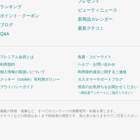
プレゼント
ランキング
ビューティニュース
ポイント・クーポン
新商品カレンダー
ブログ
最新クチコミ
Q&A
プレミアム会員とは
免責・コピーライト
利用規約
ヘルプ・お問い合わせ
個人情報の取扱いについて
利用規約違反に関するご連絡
クッキー（cookie）等利用ポリシー
カスタマーサポートブログ
プライバシーガイド
現在のお気持ちをお聞かせください
（満足度アンケートにご協力ください）
掲載の情報・画像など、すべてのコンテンツの無断複写・転載を禁じます。
クチコミなどの投稿はあくまで投稿者の感想です。個人差がありますのでご注意ください