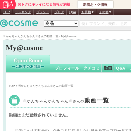
おトクにキレイになる情報が満載！
新着おトク情報
※かんち
TOP
ランキング
ブランド
ブログ
Q&A
お買物
その他
※かんちゃんかんちゃん※さんの動画一覧 - My@cosme
My@cosme
プロフィール
クチコミ
動画
Q&A
TOP
> ※かんちゃんかんちゃん※さんの動画一覧
動画一覧
※かんちゃんかんちゃん※
さんの
動画はまだ登録されていません。
お気に入りの動画や、クチコミに使用したい動画をアップロードす