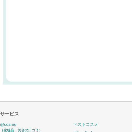
サービス
@cosme
ベストコスメ
（化粧品・美容の口コミ）