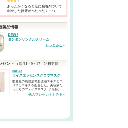
3
あったかくなると足に粘着剤ついて
剥がした後床がぺたぺたくっつ…
新製品情報
DEW /
タンタンリンクルクリーム
もっとみる
レゼント
（毎月1・9・17・24日更新）
NAIA/
ライスエッセンスグロウマスク
能登産の熟成酒粕超濃縮エキスとコ
メヌカエキスを配合した、美容液た
っぷりのフェイスマスク【1名様】
他のプレゼントもみる