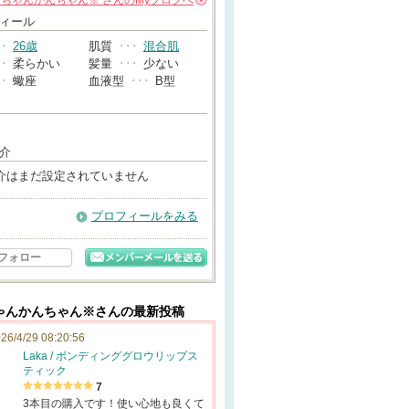
んちゃんかんちゃん※
さんの
Myブログへ
→
ィール
･･
26歳
肌質
･･･
混合肌
･･
柔らかい
髪量
･･･
少ない
･･
蠍座
血液型
･･･
B型
介
介はまだ設定されていません
プロフィールをみる
フォロー
ゃんかんちゃん※さんの最新投稿
26/4/29 08:20:56
Laka / ボンディンググロウリップス
ティック
7
3本目の購入です！使い心地も良くて