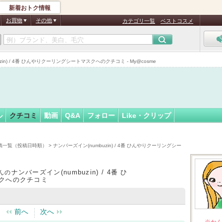
新着おトク情報
ゃんかん…
フォロー
さん
お買物
その他
カテゴリ一覧
ベストコスメ
) / 4番 ひんやりクーリングシートマスクへのクチコミ - My@cosme
ル
クチコミ
動画
Q&A
フォロー
Like・クリップ
稿一覧（投稿日時順）
> ナンバーズイン(numbuzin) / 4番 ひんやりクーリングシー
ナンバーズイン(numbuzin) / 4番 ひ
んの
クへのクチコミ
前へ
次へ