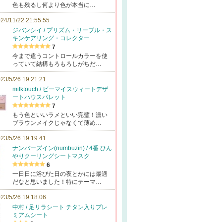
色も残るし何より色が本当に…
24/11/22 21:55:55
ジバンシイ / プリズム・リーブル・ス
キンケアリング・コレクター
7
今まで違うコントロールカラーを使
っていて結構もろもろしがちだ…
23/5/26 19:21:21
milktouch / ビーマイスウィートデザ
ートハウスパレット
7
もう色といいラメといい完璧！濃い
ブラウンメイクじゃなくて薄め…
23/5/26 19:19:41
ナンバーズイン(numbuzin) / 4番 ひん
やりクーリングシートマスク
6
一日日に浴びた日の夜とかには最適
だなと思いました！特にテーマ…
23/5/26 19:18:06
中村 / 足リラシート チタン入りプレ
ミアムシート