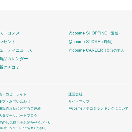
ストコスメ
@cosme SHOPPING
（通販）
レゼント
@cosme STORE
（店舗）
ューティニュース
@cosme CAREER
（美容の求人）
商品カレンダー
新クチコミ
責・コピーライト
運営会社
ルプ・お問い合わせ
サイトマップ
用規約違反に関するご連絡
@cosmeクチコミランキングについて
スタマーサポートブログ
在のお気持ちをお聞かせください
満足度アンケートにご協力ください）