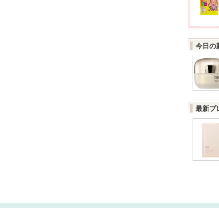
今日の
最新プ