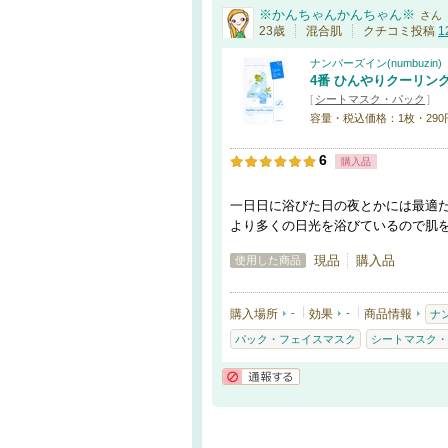
※かんちゃんかんちゃん※
さん
23歳
混合肌
クチコミ投稿
1
ナンバーズイン(numbuzin)
4番 ひんやりクーリン
[
シートマスク・パック
]
容量・税込価格：1枚・290円 
6
購入品
一日日に浴びた日の夜とかには最適
より多くの日光を浴びているので肌
現品
購入品
使用した商品
購入場所
-
効果
-
商品情報
ナン
パック・フェイスマスク
シートマスク・
通報する