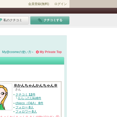
会員登録(無料)
ログイン
私のクチコミ
クチコミする
My@cosmeの使い方
My Private Top
※かんちゃんかんちゃん※
さん
クチコミ
12
件
└
もらったLike
0
件
chieco（Q&A）
0
件
フォロー
0
人
フォロワー
0
人