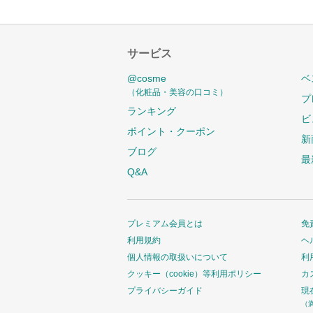
サービス
@cosme
ベ
（化粧品・美容の口コミ）
プ
ランキング
ビ
ポイント・クーポン
新
ブログ
最
Q&A
プレミアム会員とは
免
利用規約
ヘ
個人情報の取扱いについて
利
クッキー（cookie）等利用ポリシー
カ
プライバシーガイド
現
（