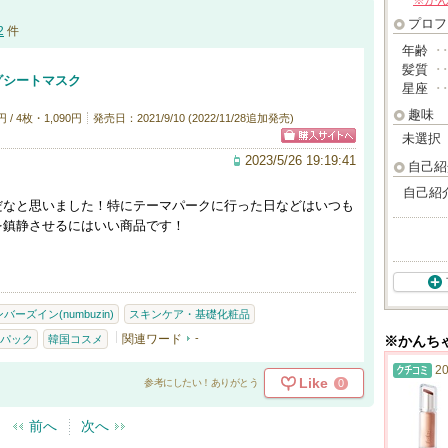
※か
プロフ
2
件
年齢
･
髪質
･
グシートマスク
星座
･
趣味
/ 4枚・1,090円
発売日：2021/9/10 (2022/11/28追加発売)
未選択
2023/5/26 19:19:41
自己紹
自己紹
だなと思いました！特にテーマパークに行った日などはいつも
を鎮静させるにはいい商品です！
バーズイン(numbuzin)
スキンケア・基礎化粧品
関連ワード
-
パック
韓国コスメ
※かんち
20
Like
0
参考にしたい！ありがとう
前へ
次へ