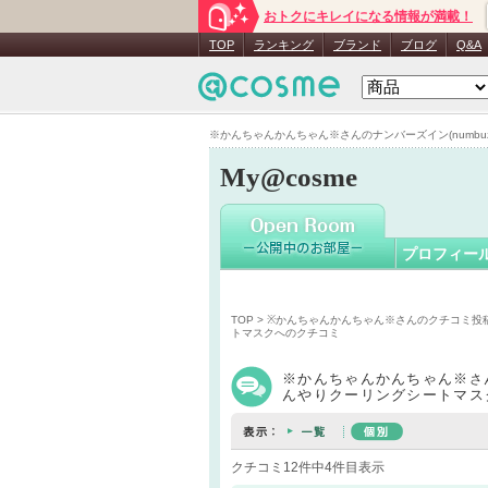
おトクにキレイになる情報が満載！
※かんち
TOP
ランキング
ブランド
ブログ
Q&A
※かんちゃんかんちゃん※さんのナンバーズイン(numbuzin
My@cosme
プロフィー
TOP
>
※かんちゃんかんちゃん※さんのクチコミ投
トマスクへのクチコミ
※かんちゃんかんちゃん※
さ
んやりクーリングシートマス
クチコミ12件中4件目表示