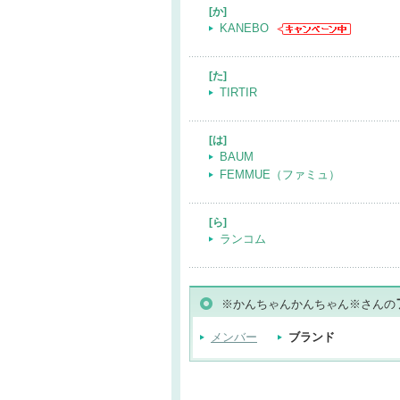
[か]
KANEBO
[た]
TIRTIR
[は]
BAUM
FEMMUE（ファミュ）
[ら]
ランコム
※かんちゃんかんちゃん※さんの
メンバー
ブランド