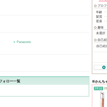
※か
プロフ
年齢
･
髪質
･
星座
･
趣味
未選択
自己紹
Panasonic
自己紹
フォロー一覧
※かんち
20