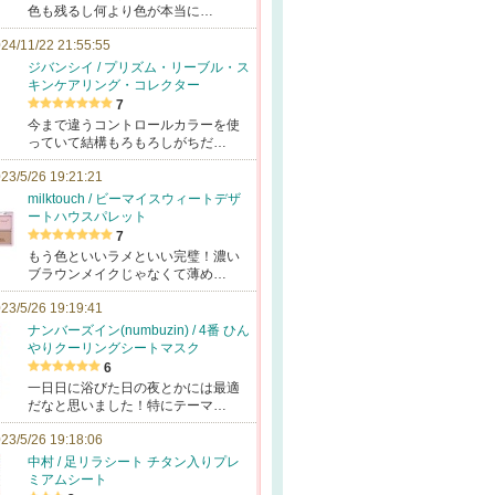
色も残るし何より色が本当に…
24/11/22 21:55:55
ジバンシイ / プリズム・リーブル・ス
キンケアリング・コレクター
7
今まで違うコントロールカラーを使
っていて結構もろもろしがちだ…
23/5/26 19:21:21
milktouch / ビーマイスウィートデザ
ートハウスパレット
7
もう色といいラメといい完璧！濃い
ブラウンメイクじゃなくて薄め…
23/5/26 19:19:41
ナンバーズイン(numbuzin) / 4番 ひん
やりクーリングシートマスク
6
一日日に浴びた日の夜とかには最適
だなと思いました！特にテーマ…
23/5/26 19:18:06
中村 / 足リラシート チタン入りプレ
ミアムシート