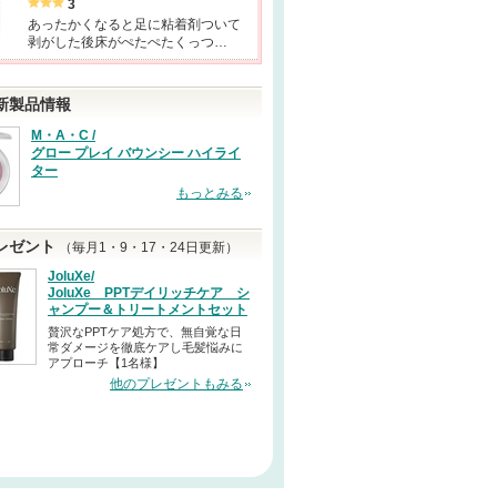
3
あったかくなると足に粘着剤ついて
剥がした後床がぺたぺたくっつ…
新製品情報
M・A・C /
グロー プレイ バウンシー ハイライ
ター
もっとみる
レゼント
（毎月1・9・17・24日更新）
JoluXe/
JoluXe PPTデイリッチケア シ
ャンプー＆トリートメントセット
贅沢なPPTケア処方で、無自覚な日
常ダメージを徹底ケアし毛髪悩みに
アプローチ【1名様】
他のプレゼントもみる