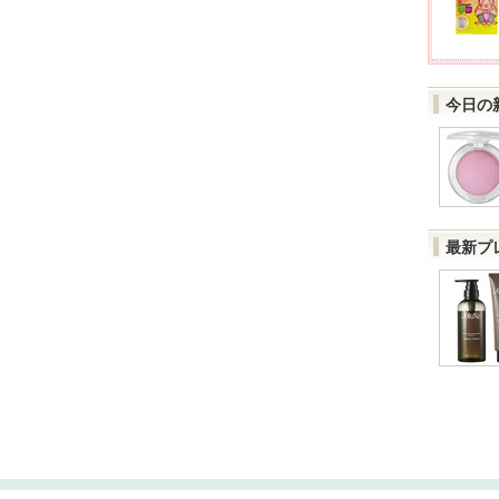
今日の
最新プ