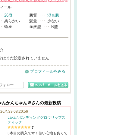
んちゃんかんちゃん※
さんの
Myブログへ
→
ィール
･･
26歳
肌質
･･･
混合肌
･･
柔らかい
髪量
･･･
少ない
･･
蠍座
血液型
･･･
B型
介
介はまだ設定されていません
プロフィールをみる
フォロー
ゃんかんちゃん※さんの最新投稿
26/4/29 08:20:56
Laka / ボンディンググロウリップス
ティック
7
3本目の購入です！使い心地も良くて