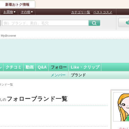
新着おトク情報
ゃんかん…
フォロー
さん
お買物
その他
カテゴリ一覧
ベストコスメ
y@cosme
ル
クチコミ
動画
Q&A
フォロー
Like・クリップ
メンバー
ブランド
ランド一覧
フォローブランド一覧
んの