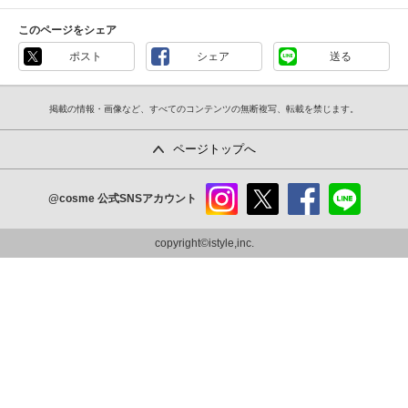
このページをシェア
ポスト
シェア
送る
掲載の情報・画像など、すべてのコンテンツの無断複写、転載を禁じます。
ページトップへ
@cosme
公式SNSアカウント
instag
x
faceb
line
ram
ook
copyright©istyle,inc.