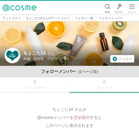
@cosme
アットコスメ
ちょこた14さんのアットコスメ
フォロー一覧
フォローメンバー
ちょこた14
さん
0
35歳
混合肌
フォロー
フォローメンバー
(1ページ目)
0
0
フォロワー
フォロー
ちょこた14
さんが
@cosmeメンバーを
フォロー
すると
このページに表示されます