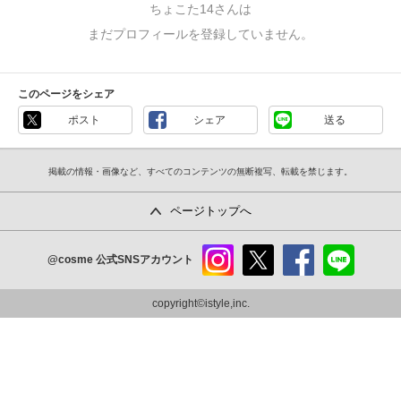
ちょこた14さんは
まだプロフィールを登録していません。
このページをシェア
ポスト
シェア
送る
掲載の情報・画像など、すべてのコンテンツの無断複写、転載を禁じます。
ページトップへ
@cosme
公式SNSアカウント
instag
x
faceb
line
ram
ook
copyright©istyle,inc.