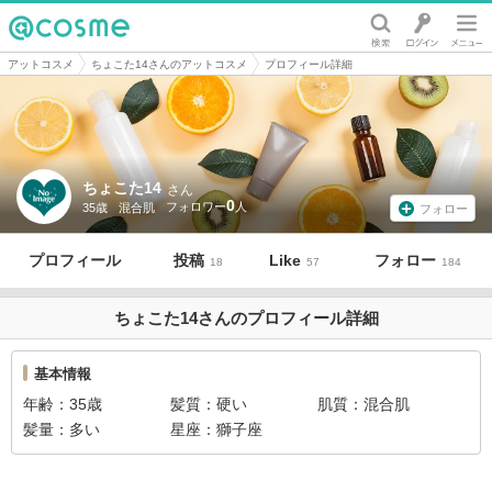
@cosme
アットコスメ
ちょこた14さんのアットコスメ
プロフィール詳細
ちょこた14
さん
0
35歳
混合肌
フォロー
プロフィール
投稿
Like
フォロー
18
57
184
ちょこた14さんのプロフィール詳細
基本情報
年齢
35歳
髪質
硬い
肌質
混合肌
髪量
多い
星座
獅子座