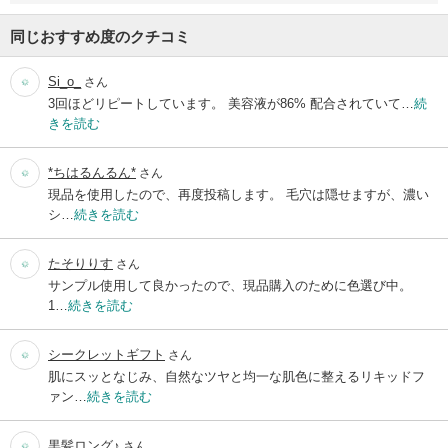
同じおすすめ度のクチコミ
Si_o_
さん
3回ほどリピートしています。 美容液が86% 配合されていて…
続
きを読む
*ちはるんるん*
さん
現品を使用したので、再度投稿します。 毛穴は隠せますが、濃い
シ…
続きを読む
たそりりす
さん
サンプル使用して良かったので、現品購入のために色選び中。
1…
続きを読む
シークレットギフト
さん
肌にスッとなじみ、自然なツヤと均一な肌色に整えるリキッドフ
ァン…
続きを読む
黒髪ロング♪
さん