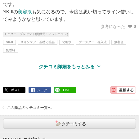
です。
SK-IIの
美容液
も気になるので、今度は思い切ってライン使いし
てみようかなと思っています。
参考になった
0
モニター・プレゼント(提供元：アットコスメ)
SK-II
スキンケア・基礎化粧品
化粧水
ブースター・導入液
無着色
無香料
クチコミ詳細をもっとみる
ポスト
シェア
LINE
この商品のクチコミ一覧へ
クチコミする