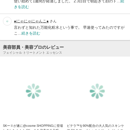
使い始めて1週間が経過しました。 2.3日目で朝起きて顔のト…
続
きを読む
●にゃにゃにゃんこ●
さん
言わずと知れた万能化粧水という事で。 早速使ってみたのですが
こ…
続きを読む
美容部員・美容プロのレビュー
フェイシャル トリートメント エッセンス
SKーⅡが遂に@cosme SHOPPINGに登場
ピテラ™を90%配合の大人気のスキンケ