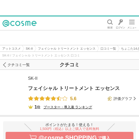
@cosme
アットコスメ
SK-II
フェイシャル トリートメント エッセンス
口コミ一覧
ちょこた14
SK-II / フェイシャル トリートメント エッセンス 口コミ
クチコミ
クチコミ一覧
SK-II
フェイシャル トリートメント エッセンス
5.6
評価グラフ
1
位
ブースター・導入液
ランキング
ポイントがたまる！使える！
1,500円（税込）以上ご購入で送料無料
@cosme SHOPPING
で購入