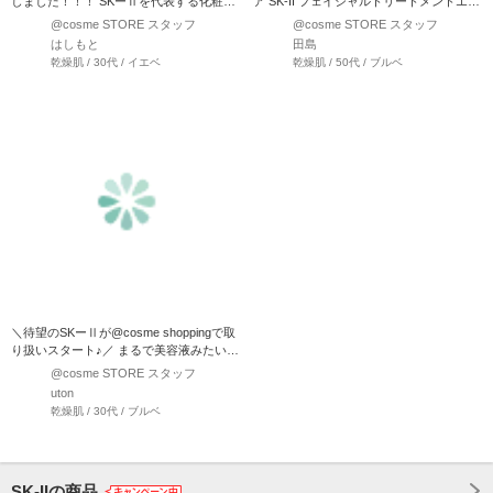
しました！！！ SKーⅡを代表する化粧水
ア SK-II フェイシャルトリートメントエッ
と…
センス …
@cosme STORE スタッフ
@cosme STORE スタッフ
はしもと
田島
乾燥肌 / 30代 / イエベ
乾燥肌 / 50代 / ブルベ
＼待望のSKーⅡが@cosme shoppingで取
り扱いスタート♪／ まるで美容液みたいな
ロー…
@cosme STORE スタッフ
uton
乾燥肌 / 30代 / ブルベ
SK-IIの商品