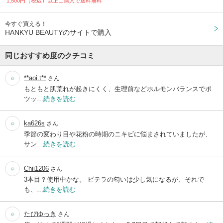
1,500円（税込）以上ご購入で送料無料
今すぐ買える！
HANKYU BEAUTYのサイトで購入
同じおすすめ度のクチコミ
**aoi.t**
さん
もともと肌荒れが起きにくく、生理前などホルモンバランスでポ
ツッ…
続きを読む
ka626s
さん
季節の変わり目や花粉の時期のニキビに悩まされていましたが、
サン…
続きを読む
Chii1206
さん
3本目？使用中かな。 ピテラの匂いは少し気になるが、それで
も、…
続きを読む
たぴゆっき
さん