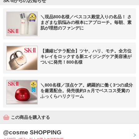
SK-IIからのお知らせ
＼現品800名様／ベスコス殿堂入りの名品！ さ
まざまな肌悩みの根本にアプローチ。毎朝、素
肌が理想のファンデに
【濃縮ピテラ配合】ツヤ、ハリ、モチ。全方位
キレイをロックする新エイジングケア美容液が
ついに発売！800名様
＼800名様／頂点ケア。網羅的に働く3つの成分
を厳選配合。発売後約3ヵ月でベスコス受賞の
ふっくらハリクリーム
この商品を購入する
@cosme SHOPPING