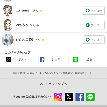
:::sienna:::
さん
フォロー
みちうさ
さん
フォロー
ひかねこ358
さん
フォロー
このページをシェア
ポスト
シェア
送る
掲載の情報・画像など、すべてのコンテンツの無断複写、転載を禁じます。
ページトップへ
@cosme
公式SNSアカウント
instag
x
faceb
line