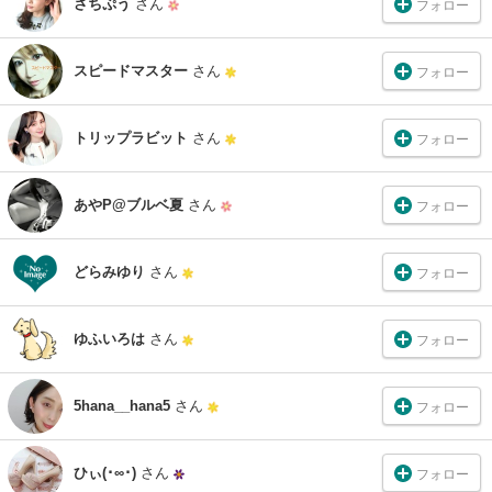
さちぷう
さん
フォロー
スピードマスター
さん
フォロー
トリップラビット
さん
フォロー
あやP@ブルベ夏
さん
フォロー
どらみゆり
さん
フォロー
ゆふいろは
さん
フォロー
5hana__hana5
さん
フォロー
ひぃ(･∞･)
さん
フォロー