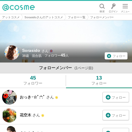
@cosme
アットコスメ
Sorasidoさんのアットコスメ
フォロー一覧
フォローメンバー
Sorasido
さん
45
38歳
混合肌
フォロー
フォローメンバー
(1ページ目)
45
13
フォロワー
フォロー
おっき･☆ﾟ:*:ﾟ
さん
フォロー
花空木
さん
フォロー