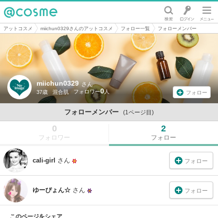
@cosme
アットコスメ
miichun0329さんのアットコスメ
フォロー一覧
フォローメンバー
miichun0329
さん
0
37歳
混合肌
フォロー
フォローメンバー
(1ページ目)
0
2
フォロワー
フォロー
cali-girl
さん
フォロー
ゆーぴょん☆
さん
フォロー
このページをシェア