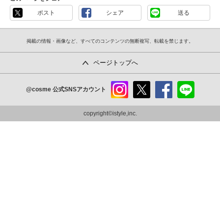
ポスト
シェア
送る
掲載の情報・画像など、すべてのコンテンツの無断複写、転載を禁じます。
ページトップへ
@cosme
公式SNSアカウント
instag
x
faceb
line
ram
ook
copyright©istyle,inc.