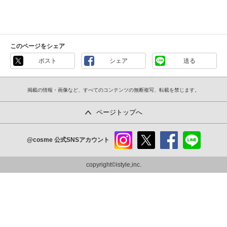
このページをシェア
ポスト
シェア
送る
掲載の情報・画像など、すべてのコンテンツの無断複写、転載を禁じます。
ページトップへ
@cosme
公式SNSアカウント
instag
x
faceb
line
ram
ook
copyright©istyle,inc.