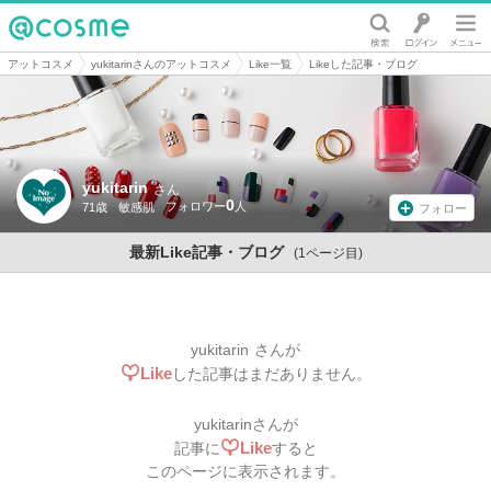
@cosme
アットコスメ
yukitarinさんのアットコスメ
Like一覧
Likeした記事・ブログ
yukitarin
さん
0
71歳
敏感肌
フォロー
最新Like記事・ブログ
(1ページ目)
yukitarin
さんが
Like
した記事はまだありません。
yukitarin
さんが
Like
記事に
すると
このページに表示されます。