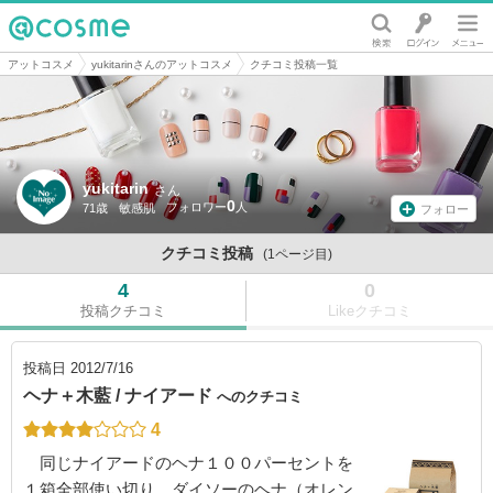
@cosme
アットコスメ
yukitarinさんのアットコスメ
クチコミ投稿一覧
yukitarin
さん
0
71歳
敏感肌
フォロー
クチコミ投稿
(1ページ目)
4
0
投稿クチコミ
Likeクチコミ
投稿日
2012/7/16
ヘナ＋木藍 / ナイアード
へのクチコミ
4
同じナイアードのヘナ１００パーセントを
１箱全部使い切り、ダイソーのヘナ（オレン