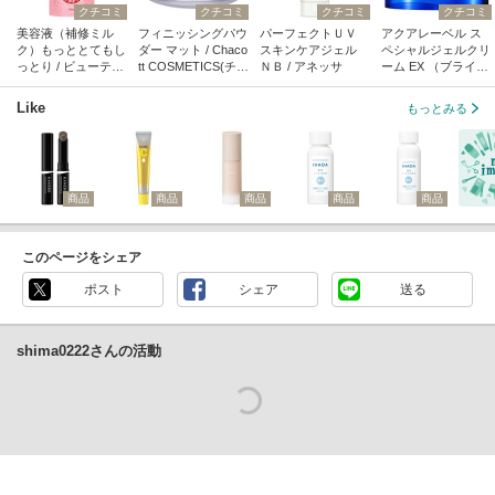
クチコミ
クチコミ
クチコミ
クチコミ
美容液（補修ミル
フィニッシングパウ
パーフェクトＵＶ
アクアレーベル ス
ク）もっととてもし
ダー マット / Chaco
スキンケアジェル
ペシャルジェルクリ
っとり / ビューティ
tt COSMETICS(チャ
ＮＢ / アネッサ
ーム EX （ブライト
ラボ
コット・コスメティ
ニング） / アクアレ
クス)
ーベル
Like
もっとみる
商品
商品
商品
商品
商品
このページをシェア
ポスト
シェア
送る
shima0222さんの活動