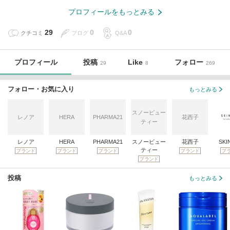
プロフィールをもっとみる
29
0
0
クチコミ
ブログ
Q&A
プロフィール
投稿
Like
フォロー
29
8
269
フォロー・お気に入り
もっとみる
スノービュー
レノア
HERA
PHARMA21
花西子
ティー
レノア
HERA
PHARMA21
スノービュー
花西子
SKI
ティー
ブランド
ブランド
ブランド
ブランド
ブ
ブランド
投稿
もっとみる