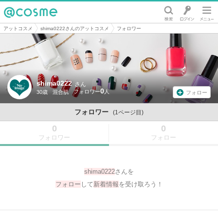
@cosme
アットコスメ
shima0222さんのアットコスメ
フォロワー
shima0222
さん
0
30歳
混合肌
フォロー
フォロワー
(1ページ目)
0
0
フォロワー
フォロー
shima0222
さんを
フォロー
して
新着情報
を受け取ろう！