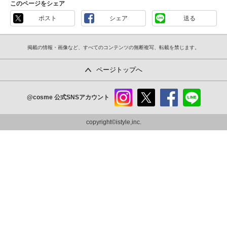
このページをシェア
ポスト
シェア
送る
掲載の情報・画像など、すべてのコンテンツの無断複写、転載を禁じます。
ページトップへ
@cosme
公式SNSアカウント
instag
x
faceb
line
ram
ook
copyright©istyle,inc.