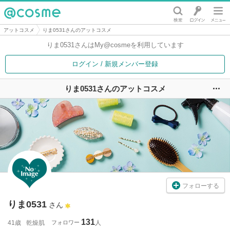
@cosme
アットコスメ
りま0531さんのアットコスメ
りま0531さんは
My@cosmeを利用しています
ログイン / 新規メンバー登録
りま0531さんのアットコスメ
ユ
フォローする
りま0531
さん
131
41歳
乾燥肌
フォロワー