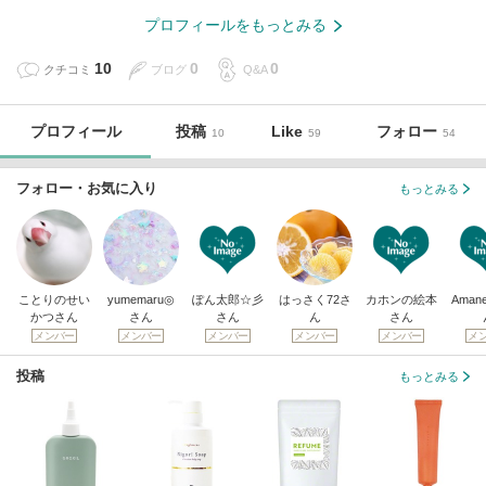
プロフィールをもっとみる
10
0
0
クチコミ
ブログ
Q&A
プロフィール
投稿
Like
フォロー
10
59
54
フォロー・お気に入り
もっとみる
ことりのせい
yumemaru◎
ぽん太郎☆彡
はっさく72さ
カホンの絵本
Aman
かつさん
さん
さん
ん
さん
メンバー
メンバー
メンバー
メンバー
メンバー
メ
投稿
もっとみる