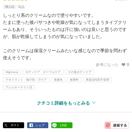
購入品
現品
しっとり系のクリームなので塗りやすいです。
たまに塗った後パサつきや乾燥が気になってしまうタイプクリ
ームもあり、そういったものは汗に強いのは良いと思うのです
が、肌が乾燥してしまうのが気になっていました。
このクリームは保湿クリームみたいな感じなので季節を問わず
使えそうです。
参考になった
0
Highness
ボディケア・オーラルケア
その他ボディケア
デオドラント・制汗剤・汗ケア
無着色
無香料
界面活性剤不使用
アレルギーテスト済
クチコミ詳細をもっとみる
ポスト
シェア
LINE