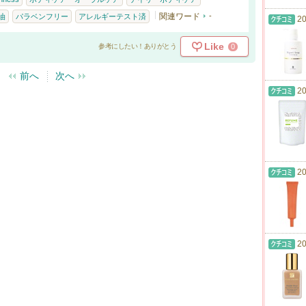
関連ワード
-
油
パラベンフリー
アレルギーテスト済
20
Like
0
参考にしたい！ありがとう
前へ
次へ
20
20
20