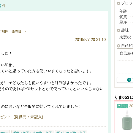
プロフ
0
件
年齢
･
髪質
･
星座
･
趣味
478円
発売日：-
未選択
2019/8/7 20:31:10
自己紹
ました！
自己紹
すい印象。
にくいと思っていた方も使いやすくなったと思います。
たが、子どもたちも使いやすいと評判はよかったです。
使うのであれば2個セットとかで使っていくといいんじゃない
りま053
20
足のにおいなど全般的に効いてくれていました！
ゼント (提供元：未記入)
hness
ボディケア・オーラルケア
デイリーボディケア