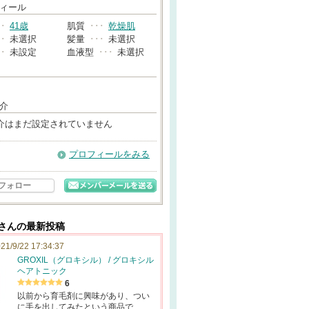
→
ィール
･･
41歳
肌質
･･･
乾燥肌
･･
未選択
髪量
･･･
未選択
･･
未設定
血液型
･･･
未選択
介
介はまだ設定されていません
プロフィールをみる
フォロー
1さんの最新投稿
21/9/22 17:34:37
GROXIL（グロキシル） / グロキシル
ヘアトニック
6
以前から育毛剤に興味があり、つい
に手を出してみたという商品で…