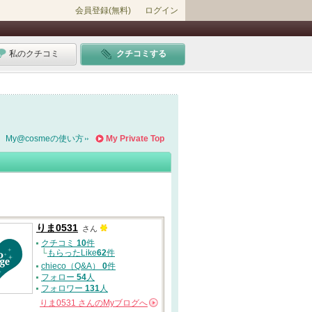
会員登録(無料)
ログイン
私のクチコミ
クチコミする
My@cosmeの使い方
My Private Top
りま0531
さん
クチコミ
10
件
└
もらったLike
62
件
chieco（Q&A）
0
件
フォロー
54
人
フォロワー
131
人
りま0531
さんの
Myブログへ