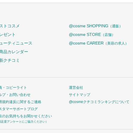
ストコスメ
@cosme SHOPPING
（通販）
レゼント
@cosme STORE
（店舗）
ューティニュース
@cosme CAREER
（美容の求人）
商品カレンダー
新クチコミ
責・コピーライト
運営会社
ルプ・お問い合わせ
サイトマップ
用規約違反に関するご連絡
@cosmeクチコミランキングについて
スタマーサポートブログ
在のお気持ちをお聞かせください
満足度アンケートにご協力ください）