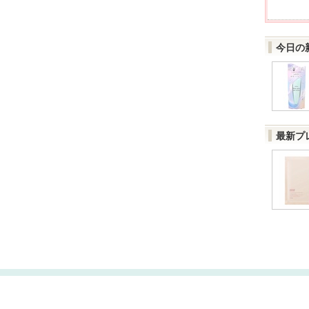
今日の
最新プ