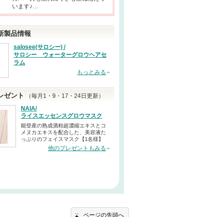
います♪…
新製品情報
salosee(サロシー) /
サロシー ウォーターグロウヘアセ
ラム
もっとみる
レゼント
（毎月1・9・17・24日更新）
NAIA/
ライスエッセンスグロウマスク
能登産の熟成酒粕超濃縮エキスとコ
メヌカエキスを配合した、美容液た
っぷりのフェイスマスク【1名様】
他のプレゼントもみる
ページの先頭へ