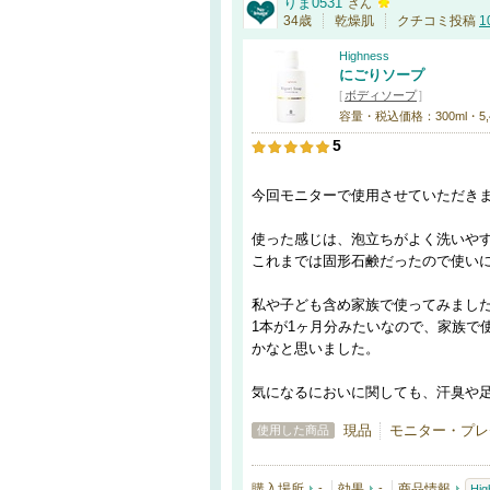
りま0531
さん
34歳
乾燥肌
クチコミ投稿
1
Highness
にごりソープ
[
ボディソープ
]
容量・税込価格：300ml・5,
5
今回モニターで使用させていただき
使った感じは、泡立ちがよく洗いや
これまでは固形石鹸だったので使い
私や子ども含め家族で使ってみまし
1本が1ヶ月分みたいなので、家族で
かなと思いました。
気になるにおいに関しても、汗臭や
現品
モニター・プレ
使用した商品
購入場所
-
効果
-
商品情報
Hig