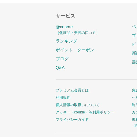
サービス
@cosme
ベ
（化粧品・美容の口コミ）
プ
ランキング
ビ
ポイント・クーポン
新
ブログ
最
Q&A
プレミアム会員とは
免
利用規約
ヘ
個人情報の取扱いについて
利
クッキー（cookie）等利用ポリシー
カ
プライバシーガイド
現
（