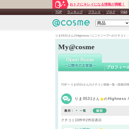
おトクにキレイになる情報が満載！
りま0531
TOP
ランキング
ブランド
ブログ
Q&A
りま0531さんのHighness / にごりソープへのクチコミ - 
My@cosme
プロフィー
TOP
>
りま0531さんのクチコミ投稿一覧（投稿日
りま0531
Highne
さん
の
クチコミ10件中2件目表示