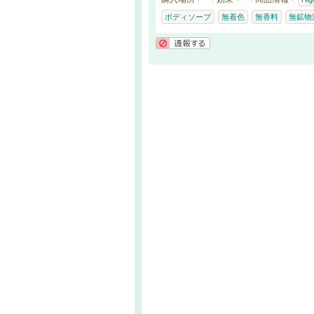
ボディソープ
無着色
無香料
無鉱物
通報する