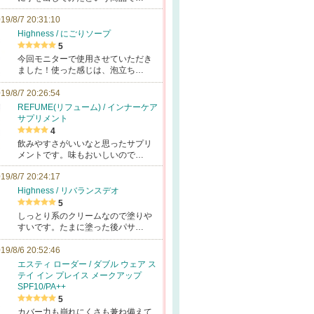
19/8/7 20:31:10
Highness / にごりソープ
5
今回モニターで使用させていただき
ました！使った感じは、泡立ち…
19/8/7 20:26:54
REFUME(リフューム) / インナーケア
サプリメント
4
飲みやすさがいいなと思ったサプリ
メントです。味もおいしいので…
19/8/7 20:24:17
Highness / リバランスデオ
5
しっとり系のクリームなので塗りや
すいです。たまに塗った後パサ…
19/8/6 20:52:46
エスティ ローダー / ダブル ウェア ス
テイ イン プレイス メークアップ
SPF10/PA++
5
カバー力も崩れにくさも兼ね備えて