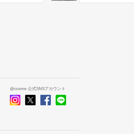
@cosme 公式SNSアカウント
instagram
x
facebook
line