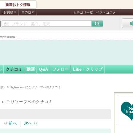
新着おトク情報
フォロー
さん
お買物
その他
カテゴリ一覧
ベストコスメ
My@cosme
ル
クチコミ
動画
Q&A
フォロー
Like・クリップ
時順）
> Highness / にごりソープへのクチコミ
ss / にごりソープへのクチコミ
前へ
次へ