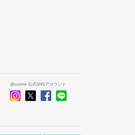
@cosme 公式SNSアカウント
instagram
x
facebook
line