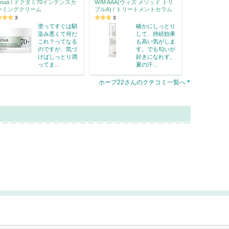
Anua / ドクダミ70インテンスカ
W/M AAA(ウィズ メソッド トリ
ーミングクリーム
プルA) / トリートメントセラム
3
3
塗ってすぐは馴
確かにしっとり
染み悪くて何だ
して、持続効果
これ？ってなる
も高い気がしま
のですが、気づ
す。でも匂いが
けばしっとり潤
好きになれず。
ってま…
夏の汗…
ホープ22さんのクチコミ一覧へ