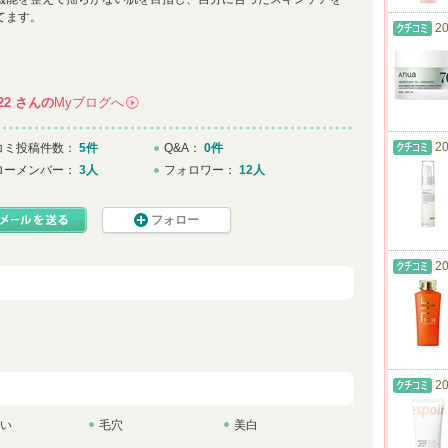
てます。
20
22
さんの
Myブログへ
→
20
コミ投稿件数：
5件
Q&A：
0件
ローメンバー：
3人
フォロワー：
12人
フォロー
20
20
い
毛穴
美白