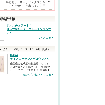
噂どおり、水々しいテクスチャーで
するんと伸びて密着します。日…
新製品情報
ジルスチュアート /
リップ&チーク ブルーミングシフ
ォン
もっとみる
レゼント
（毎月1・9・17・24日更新）
NAIA/
ライスエッセンスグロウマスク
能登産の熟成酒粕超濃縮エキスとコ
メヌカエキスを配合した、美容液た
っぷりのフェイスマスク【1名様】
他のプレゼントもみる