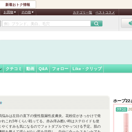
新着おトク情報
フォロー
さん
お買物
その他
カテゴリ一覧
ベストコスメ
ル
クチコミ
動画
Q&A
フォロー
Like・クリップ
ホープ2
20
肌悩みは左目の直下の慢性脂漏性皮膚炎。花粉症がきっかけで発
かれこれ5年くらい戦ってる。赤み痒み酷い時はステロイドも使
ミやくすみも気になるのでフォトダブルでやっつける予定。肌の
機能を整えて揺らがない肌を目指し、自分に合ったスキンケアを