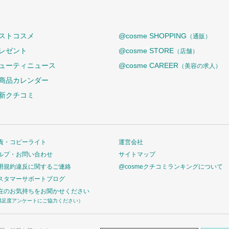
ストコスメ
@cosme SHOPPING
（通販）
レゼント
@cosme STORE
（店舗）
ューティニュース
@cosme CAREER
（美容の求人）
商品カレンダー
新クチコミ
責・コピーライト
運営会社
ルプ・お問い合わせ
サイトマップ
用規約違反に関するご連絡
@cosmeクチコミランキングについて
スタマーサポートブログ
在のお気持ちをお聞かせください
満足度アンケートにご協力ください）