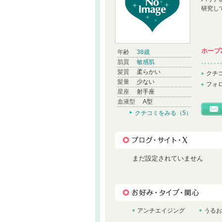
研究し
ホープ
年齢
38歳
肌質
敏感肌
髪質
柔らかい
クチ
髪量
少ない
フォ
星座
射手座
血液型
A型
クチコミをみる（5）
まだ設定されていません
アンチエイジング
うるお