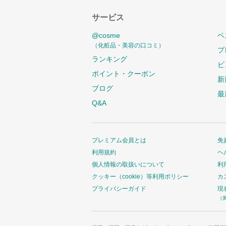
サービス
@cosme
ベ
（化粧品・美容の口コミ）
プ
ランキング
ビ
ポイント・クーポン
新
ブログ
最
Q&A
プレミアム会員とは
免
利用規約
ヘ
個人情報の取扱いについて
利
クッキー（cookie）等利用ポリシー
カ
プライバシーガイド
現
（