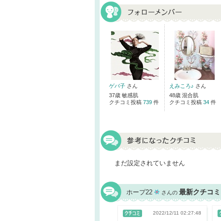
ゲバ子
さん
えみころ♪
さん
37歳 敏感肌
48歳 混合肌
クチコミ投稿
739
件
クチコミ投稿
34
件
まだ設定されていません
最新クチコミ
ホープ22
さんの
2022/12/11 02:27:48