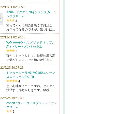
22/12/11 02:26:26
Anua / ドクダミ70インテンスカーミ
ングクリーム
3
塗ってすぐは馴染み悪くて何だこ
れ？ってなるのですが、気づけば…
22/12/11 02:20:18
W/M AAA(ウィズ メソッド トリプル
A) / トリートメントセラム
3
確かにしっとりして、持続効果も高
い気がします。でも匂いが好き…
22/6/25 20:07:23
ドクターシーラボ / VC100エッセン
スローションEX(旧)
4
使い心地サイコーですね。ぐんぐん
浸透する感じが好きです。敏感…
22/6/25 19:59:49
espoir / ウォータースプラッシュサン
クリーム
2