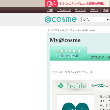
おトクにキレイになる情報が満載！
ホープ22
TOP
ランキング
ブランド
ブログ
Q&A
ホープ22さんのプロフィール - My@cosme
My@cosme
プロフィー
TOP
> ホープ22さんのプロフィール
ホープ22
さん
最大の
症し、
用。シ
バリア