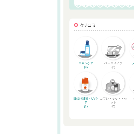
スキンケア
ベースメイク
(4)
(0)
日焼け対策・UVケ
コフレ・キット・セ
ア
ット
(1)
(0)