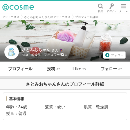
@cosme
アットコスメ
さとみおちゃんさんのアットコスメ
プロフィール詳細
さとみおちゃん
さん
42
34歳
乾燥肌
フォロー
プロフィール
投稿
Like
フォロー
47
25
67
さとみおちゃんさんのプロフィール詳細
基本情報
年齢
34歳
髪質
硬い
肌質
乾燥肌
髪量
普通