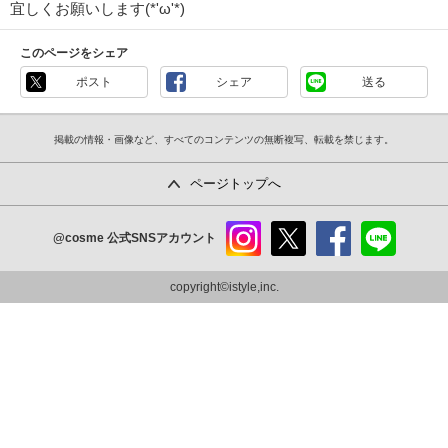
宜しくお願いします(*'ω'*)
このページをシェア
ポスト
シェア
送る
掲載の情報・画像など、すべてのコンテンツの無断複写、転載を禁じます。
ページトップへ
@cosme
公式SNSアカウント
instag
x
faceb
line
ram
ook
copyright©istyle,inc.