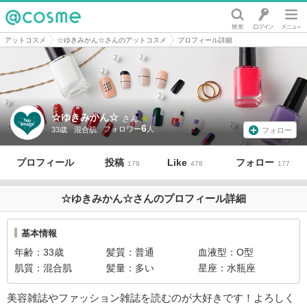
@cosme
アットコスメ
☆ゆきみかん☆さんのアットコスメ
プロフィール詳細
☆ゆきみかん☆
さん
6
33歳
混合肌
フォロー
プロフィール
投稿
Like
フォロー
179
478
177
☆ゆきみかん☆さんのプロフィール詳細
基本情報
年齢
33歳
髪質
普通
血液型
O型
肌質
混合肌
髪量
多い
星座
水瓶座
美容雑誌やファッション雑誌を読むのが大好きです！よろしく