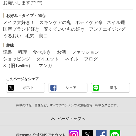
お願いします(*^ ^*)
お好み・タイプ・関心
メイク大好き！
スキンケアの鬼
ボディケア命
ネイル通
国産ブランド好き
安くていいもの好き
アンチエイジング
うるおい
毛穴
美白
趣味
読書
料理
食べ歩き
お酒
ファッション
ショッピング
ダイエット
ネイル
ブログ
X（旧Twitter）
マンガ
このページをシェア
ポスト
シェア
送る
掲載の情報・画像など、すべてのコンテンツの無断複写、転載を禁じます。
ページトップへ
@cosme
公式SNSアカウント