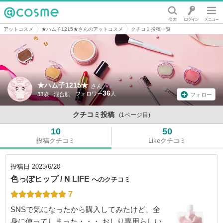
@cosme
アットコスメ
★ハム子1215★さんのアットコスメ
クチコミ投稿一覧
★ハム子1215★
さん
36
33歳
混合肌
フォロー
クチコミ投稿
(1ページ目)
10
50
投稿クチコミ
Likeクチコミ
投稿日
2023/6/20
色っぽヒップ / N LIFE
へのクチコミ
7
SNSで気になったから購入してみたけど、全
身に使ってしまった・・・ おしり専用らしい