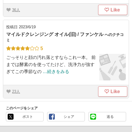
Like
36
投稿日
2023/6/19
マイルドクレンジング オイル(旧) / ファンケル
へのクチコ
ミ
5
ごっそりと顔の汚れ落とすならこれ一本。 前
までは酵素のを使ってたけど、洗浄力が強す
ぎてこの季節なの
…続きをみる
Like
23
このページをシェア
ポスト
シェア
送る