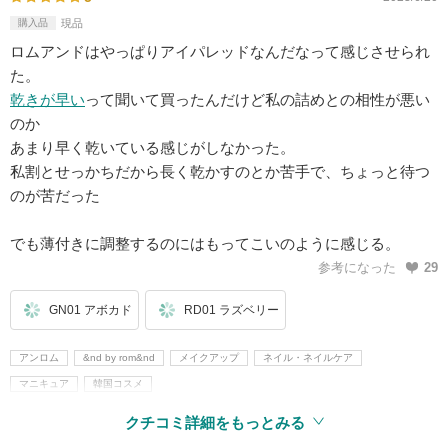
購入品
現品
ロムアンドはやっぱりアイパレッドなんだなって感じさせられ
た。
乾きが早い
って聞いて買ったんだけど私の詰めとの相性が悪い
のか
あまり早く乾いている感じがしなかった。
私割とせっかちだから長く乾かすのとか苦手で、ちょっと待つ
のが苦だった
でも薄付きに調整するのにはもってこいのように感じる。
参考になった
29
GN01 アボカド
RD01 ラズベリー
アンロム
&nd by rom&nd
メイクアップ
ネイル・ネイルケア
マニキュア
韓国コスメ
クチコミ詳細をもっとみる