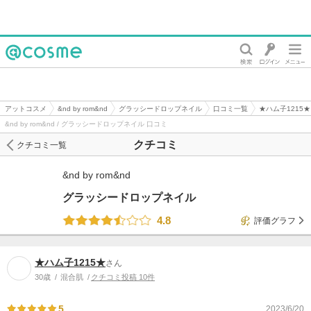
@cosme
アットコスメ
&nd by rom&nd
グラッシードロップネイル
口コミ一覧
★ハム子1215
&nd by rom&nd / グラッシードロップネイル 口コミ
クチコミ
クチコミ一覧
&nd by rom&nd
グラッシードロップネイル
4.8
評価グラフ
★ハム子1215★
さん
30歳
混合肌
クチコミ投稿 10件
5
2023/6/20