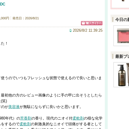
DC
000円
発売日：2026/8/21
今日の
2026/8/2 11:39:25
した！
最新プ
て使うのでいつもフレッシュな状態で使えるので良いと思いま
、最初他の方のレビュー画像のように手の甲に出そうとしたら
笑)
すのが
美容液
が無駄にならずに良いかと思います。
80年代）の
芳香剤
の香り。現代のニオイ付
柔軟剤
の様な化学
ちをするので
柔軟剤
の刺激臭的なニオイで頭痛がする者として