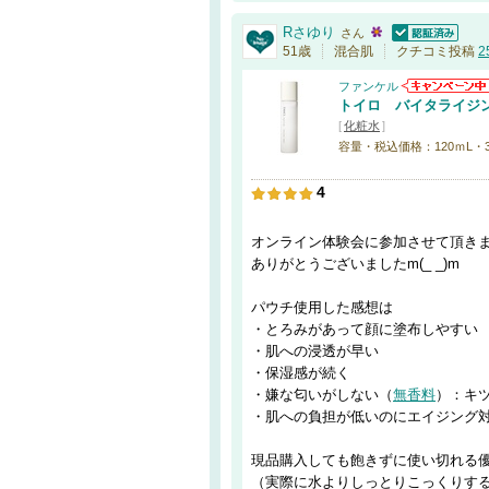
Rさゆり
さん
認証済
51歳
混合肌
クチコミ投稿
2
ファンケル
トイロ バイタライジ
[
化粧水
]
容量・税込価格：120ｍL・3,
4
オンライン体験会に参加させて頂き
ありがとうございましたm(_ _)m
パウチ使用した感想は
・とろみがあって顔に塗布しやすい
・肌への浸透が早い
・保湿感が続く
・嫌な匂いがしない（
無香料
）：キ
・肌への負担が低いのにエイジング
現品購入しても飽きずに使い切れる
（実際に水よりしっとりこっくりする