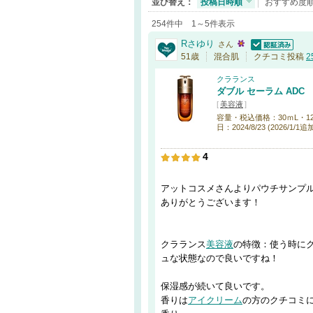
並び替え：
投稿日時順
おすすめ度
254件中 1～5件表示
Rさゆり
さん
認証済
51歳
混合肌
クチコミ投稿
2
クラランス
ダブル セーラム ADC
[
美容液
]
容量・税込価格：30ｍL・12,210
日：2024/8/23 (2026/1/1
4
アットコスメさんよりパウチサンプル
ありがとうございます！
クラランス
美容液
の特徴：使う時に
ュな状態なので良いですね！
保湿感が続いて良いです。
香りは
アイクリーム
の方のクチコミに