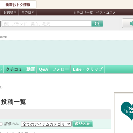
新着おトク情報
フォロー
ん
お買物
その他
カテゴリ一覧
ベストコスメ
認
証
sme
済
ル
クチコミ
動画
Q&A
フォロー
Like・クリップ
順）
ミ投稿一覧
評価のみ