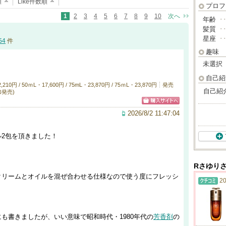
順
Like件数順
プロフ
1
2
3
4
5
6
7
8
9
10
次へ
年齢
･
髪質
･
星座
･
54
件
趣味
未選択
自己紹
円 / 50ｍL・17,600円 / 75mL・23,870円 / 75ｍL・23,870円
発売
自己紹
追加発売)
2026/8/2 11:47:04
2包を頂きました！
Rさゆり
クリームとオイルを混ぜ合わせる仕様なので使う度にフレッシ
20
も書きましたが、いい意味で昭和時代・1980年代の
芳香剤
の