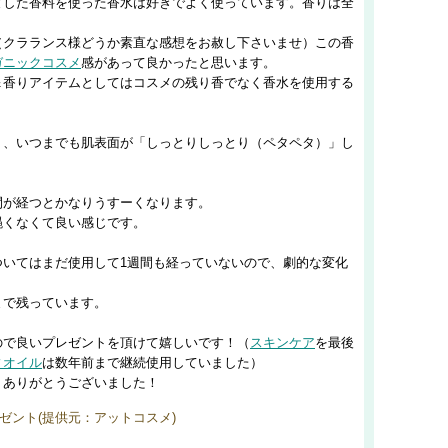
とした香料を使った香水は好きでよく使っています。香りは全
（クラランス様どうか素直な感想をお赦し下さいませ）この香
ガニックコスメ
感があって良かったと思います。
＆香りアイテムとしてはコスメの残り香でなく香水を使用する
り、いつまでも肌表面が「しっとりしっとり（ペタペタ）」し
間が経つとかなりうすーくなります。
蝿くなくて良い感じです。
ついてはまだ使用して1週間も経っていないので、劇的な変化
まで残っています。
ので良いプレゼントを頂けて嬉しいです！（
スキンケア
を最後
ィオイル
は数年前まで継続使用していました）
、ありがとうございました！
ゼント(提供元：アットコスメ)