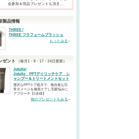
会参加＆現品プレゼントも頂き…
新製品情報
THREE /
THREE フラフュームブラッシュ
もっとみる
レゼント
（毎月1・9・17・24日更新）
JoluXe/
JoluXe PPTデイリッチケア シ
ャンプー＆トリートメントセット
贅沢なPPTケア処方で、無自覚な日
常ダメージを徹底ケアし毛髪悩みに
アプローチ【1名様】
他のプレゼントもみる