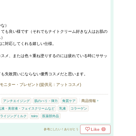
かな）
くても良い様です（それでもナイトクリーム好きな人はお肌の
も）
代に対応してくれる嬉しい仕様。
コスメ、または色々重ね塗りするのには疲れている時にササッ
ても失敗買いにならない優秀コスメだと思います。
モニター・プレゼント(提供元：アットコスメ)
商品情報
アンチエイジング
肌のハリ・弾力
角質ケア
乳液・美容液・フェイスクリームなど
乳液
コラーゲン
ライジングミルク
toiro
医薬部外品
Like
0
参考にしたい！ありがとう