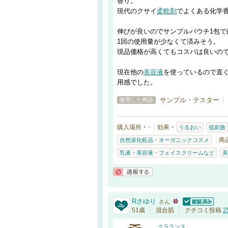
香り。
現代のクサイ
柔軟剤
でよくある化学
伸びが良いのでサンプルパウチ1包
1回の使用量が少なくて済みそう。
現品価格が高くてもコスパは良いの
現在他の
美容液
を使っているので直
用感でした。
サンプル・テスター
使用した商品
購入場所
-
効果
うるおい
低刺激
商
自然派化粧品・オーガニックコスメ
乳液・美容液・フェイスクリームなど
美
通報する
Rさゆり
さん
認証済
51歳
混合肌
クチコミ投稿
2
クラランス