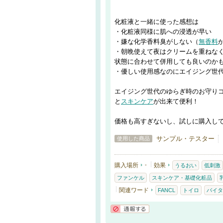
化粧液と一緒に使った感想は
・化粧液同様に肌への浸透が早い
・嫌な化学香料臭がしない（
無香料
・朝晩使えて夜はクリームを重ねな
状態に合わせて併用しても良いのか
・優しい使用感なのにエイジング世
エイジング世代のゆらぎ時のお守り
と
スキンケア
が出来て便利！
価格も高すぎないし、試しに購入し
サンプル・テスター
使用した商品
購入場所
-
効果
うるおい
低刺激
ファンケル
スキンケア・基礎化粧品
関連ワード
FANCL
トイロ
バイタ
通報する