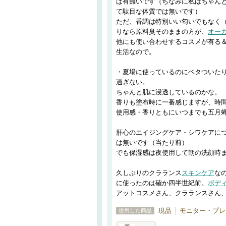
は有難いです（ちなみに私はちゃん
て駄目な体質では無いです）
ただ、香調は特別いい匂いでもなく
りなら原料臭そのままの方が、
オー
他にも使い合わせするコスメが有る
生活なので。
・夏場に使っているのにベタついた
過ぎない。
ちゃんと肌に浸透しているのかな。
香りも塗布時に一番感じますが、時
使用感・香りともにいつまでも五月
肝心のエイジングケア・シワケアに
は無いです（当たり前）
でも保湿感は夜使用して朝の洗顔時
久しぶりのクラランス
スキンケア
な
に使ったのは確か四半世紀前。
ボデ
アットコスメさん、クラランスさん
現品
モニター・プレ
使用した商品