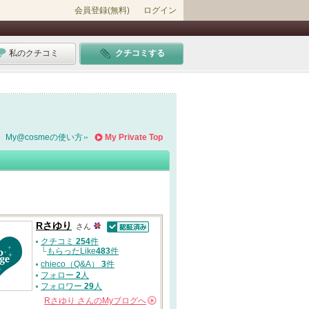
会員登録(無料)
ログイン
私のクチコミ
クチコミする
My@cosmeの使い方
My Private Top
Rさゆり
さん
認証済
クチコミ
254
件
└
もらったLike
483
件
chieco（Q&A）
3
件
フォロー
2
人
フォロワー
29
人
Rさゆり
さんの
Myブログへ