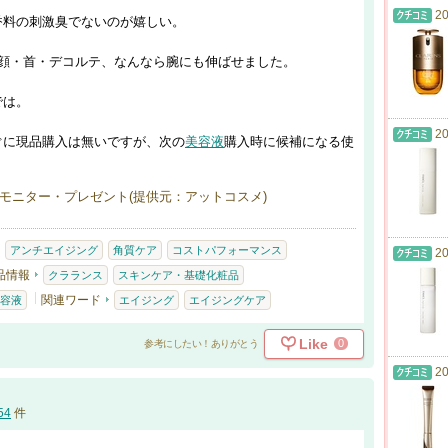
20
香料の刺激臭でないのが嬉しい。
で顔・首・デコルテ、なんなら腕にも伸ばせました。
では。
20
ぐに現品購入は無いですが、次の
美容液
購入時に候補になる使
モニター・プレゼント(提供元：アットコスメ)
アンチエイジング
角質ケア
コストパフォーマンス
20
品情報
クラランス
スキンケア・基礎化粧品
関連ワード
容液
エイジング
エイジングケア
Like
0
参考にしたい！ありがとう
20
54
件