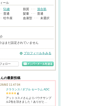
→
ィール
･･
51歳
肌質
･･･
混合肌
･･
普通
髪量
･･･
普通
･･
牡牛座
血液型
･･･
未選択
介
介はまだ設定されていません
プロフィールをみる
フォロー
さんの最新投稿
26/8/2 11:47:04
クラランス / ダブル セーラム ADC
4
アットコスメさんよりパウチサンプ
ル2包を頂きました！ありがと…