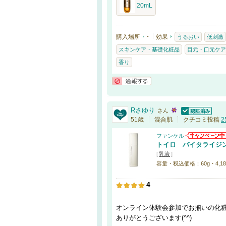
20mL
購入場所
-
効果
うるおい
低刺激
スキンケア・基礎化粧品
目元・口元ケア
香り
通報する
Rさゆり
さん
認証済
51歳
混合肌
クチコミ投稿
2
ファンケル
トイロ バイタライジ
[
乳液
]
容量・税込価格：60g・4,18
4
オンライン体験会参加でお揃いの化
ありがとうございます(^^)