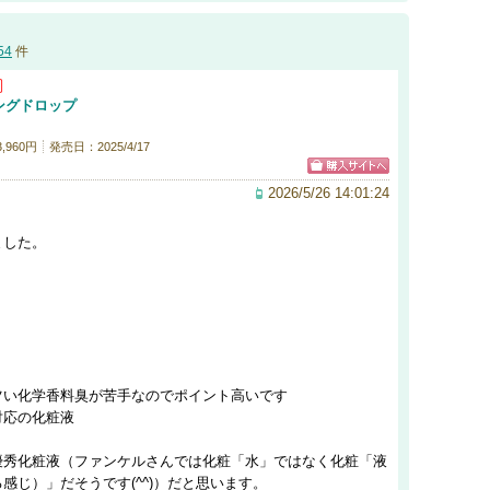
54
件
ングドロップ
960円
発売日：2025/4/17
2026/5/26 14:01:24
ました。
ツい化学香料臭が苦手なのでポイント高いです
対応の化粧液
優秀化粧液（ファンケルさんでは化粧「水」ではなく化粧「液
感じ）」だそうです(^^)）だと思います。