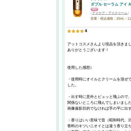
ダブル セーラム アイ A
[
アイケア・アイクリーム
]
容量・税込価格：20mL・11,
4
アットコスメさんより現品を頂きま
ありがとうございます！
使用した感想）
・使用時にオイルとクリームを混ぜ
した。
・出す時に意外とピュッと飛ぶので
関係ないところに飛んでしまいました(
画像撮影目的でなければ手の平に出
・香りはいい意味で昔（昭和時代、19
香料のキツいニオイとは違う香り立