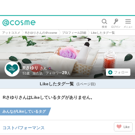
@cosme
アットコスメ
Rさゆりさんの＠cosme
プロフィール詳細
Likeしたタグ一覧
Rさゆり
さん
29
フォロー
51歳
混合肌
Likeしたタグ一覧
(1ページ目)
RさゆりさんはLikeしているタグがありません。
みんながLikeしているタグ
Like
コストパフォーマンス