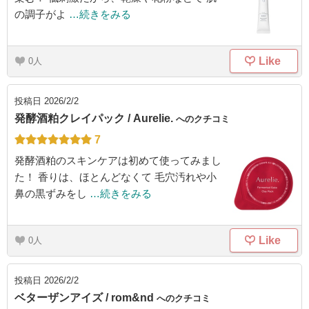
の調子がよ
…続きをみる
Like
0
投稿日
2026/2/2
発酵酒粕クレイパック / Aurelie.
へのクチコミ
7
発酵酒粕のスキンケアは初めて使ってみまし
た！ 香りは、ほとんどなくて 毛穴汚れや小
鼻の黒ずみをし
…続きをみる
Like
0
投稿日
2026/2/2
ベターザンアイズ / rom&nd
へのクチコミ