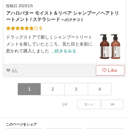
投稿日
2023/1/5
アハロバター モイスト＆リペア シャンプー／ヘアトリ
ートメント / ステラシード
へのクチコミ
6
ドラッグストアで新しくシャンプートリート
メントを探していたところ、見た目と名前に
惹かれて購入しました
…続きをみる
Like
4
1
2
3
4
1/4
次へ
このページをシェア