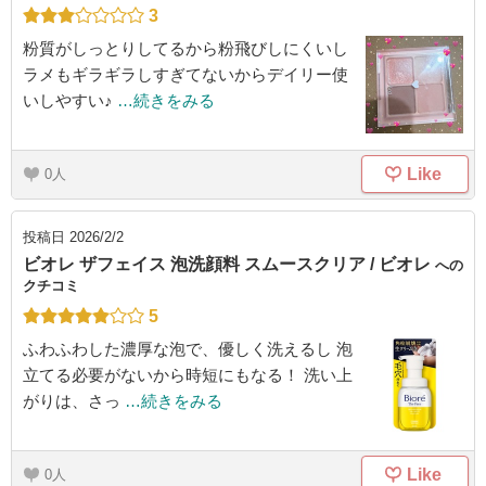
3
粉質がしっとりしてるから粉飛びしにくいし
ラメもギラギラしすぎてないからデイリー使
いしやすい♪
…続きをみる
Like
0
投稿日
2026/2/2
ビオレ ザフェイス 泡洗顔料 スムースクリア / ビオレ
への
クチコミ
5
ふわふわした濃厚な泡で、優しく洗えるし 泡
立てる必要がないから時短にもなる！ 洗い上
がりは、さっ
…続きをみる
Like
0