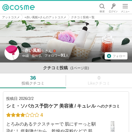
@cosme
アットコスメ
○赤い風船○さんのアットコスメ
クチコミ投稿一覧
○赤い風船○
さん
91
44歳
脂性肌
フォロー
クチコミ投稿
(1ページ目)
36
0
投稿クチコミ
Likeクチコミ
投稿日
2026/2/2
シミ・ソバカス予防ケア 美容液 / キュレル
へのクチコミ
4
とろみのあるテクスチャーで 肌にすーっと馴
染む！ 低刺激だから、乾燥や花粉などで 肌