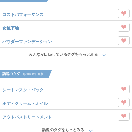
コストパフォーマンス
この
化粧下地
タグ
この
を
パウダーファンデーション
タグ
Like
この
を
みんながLikeしているタグをもっとみる
タグ
Like
を
話題のタグ
毎週月曜日更新！
Like
シートマスク・パック
この
ボディクリーム・オイル
タグ
この
を
アウトバストリートメント
タグ
Like
この
を
話題のタグをもっとみる