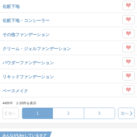
この
を
化粧下地
タグ
Like
この
を
化粧下地・コンシーラー
タグ
Like
この
を
その他ファンデーション
タグ
Like
この
を
クリーム・ジェルファンデーション
タグ
Like
この
を
パウダーファンデーション
タグ
Like
この
を
リキッドファンデーション
タグ
Like
この
を
ベースメイク
タグ
Like
この
を
44件中 1-20件を表示
タグ
Like
前へ
1
2
3
次へ
を
Like
みんながLikeしているタグ