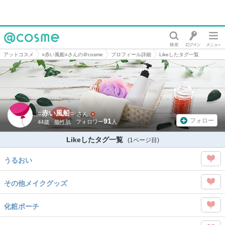
@cosme
アットコスメ
○赤い風船○さんの＠cosme
プロフィール詳細
Likeしたタグ一覧
○赤い風船○
さん
91
フォロー
44歳
脂性肌
Likeしたタグ一覧
(1ページ目)
うるおい
この
その他メイクグッズ
タグ
この
を
化粧ポーチ
タグ
Like
この