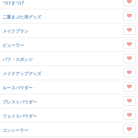
を
つけまつげ
タグ
Like
この
を
二重まぶた用グッズ
タグ
Like
この
を
メイクブラシ
タグ
Like
この
を
ビューラー
タグ
Like
この
を
パフ・スポンジ
タグ
Like
この
を
メイクアップグッズ
タグ
Like
この
を
ルースパウダー
タグ
Like
この
を
プレストパウダー
タグ
Like
この
を
フェイスパウダー
タグ
Like
この
を
コンシーラー
タグ
Like