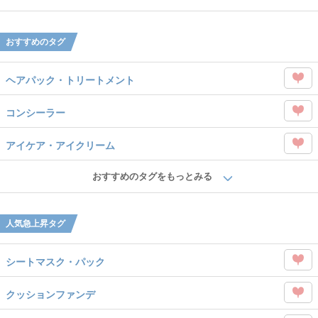
タグ
Like
を
おすすめのタグ
Like
ヘアパック・トリートメント
この
コンシーラー
タグ
この
を
アイケア・アイクリーム
タグ
Like
この
を
おすすめのタグをもっとみる
タグ
Like
を
人気急上昇タグ
Like
シートマスク・パック
この
クッションファンデ
タグ
この