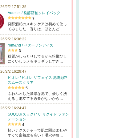
26/2/2 17:51:35
Aurelie. / 発酵酒粕クレイパック
7
発酵酒粕のスキンケアは初めて使っ
てみました！香りは、ほとんど…
26/2/2 16:36:22
rom&nd / ベターザンアイズ
3
粉質がしっとりしてるから粉飛びし
にくいしラメもギラギラしすぎ…
26/2/2 16:29:47
ビオレ / ビオレ ザフェイス 泡洗顔料
スムースクリア
5
ふわふわした濃厚な泡で、優しく洗
えるし泡立てる必要がないから…
26/2/2 16:24:47
SUQQU(スック) / ザ リクイド ファン
デーション
4
軽いテクスチャーで肌に馴染ませや
すくて密着度も高い！毛穴や薄…