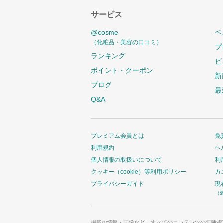
サービス
@cosme
ベ
（化粧品・美容の口コミ）
プ
ランキング
ビ
ポイント・クーポン
新
ブログ
最
Q&A
プレミアム会員とは
免
利用規約
ヘ
個人情報の取扱いについて
利
クッキー（cookie）等利用ポリシー
カ
プライバシーガイド
現
（
掲載の情報・画像など、すべてのコンテンツの無断複