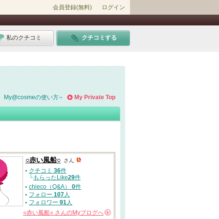
会員登録(無料)
ログイン
私のクチコミ
クチコミする
My@cosmeの使い方
My Private Top
○赤い風船○
さん
クチコミ
36
件
└
もらったLike
29
件
chieco（Q&A）
0
件
フォロー
107
人
フォロワー
91
人
○赤い風船○
さんの
Myブログへ