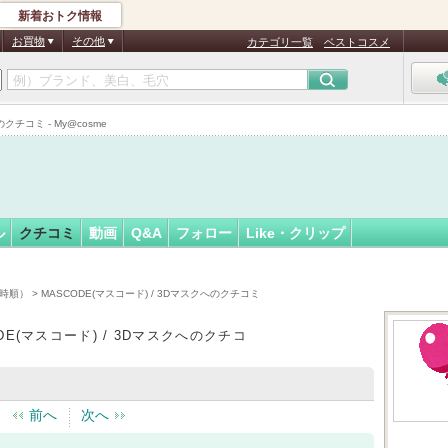
新着おトク情報
○
フォロー
さん
お買物
その他
カテゴリ一覧
ベストコスメ
クチコミ - My@cosme
ル
クチコミ
動画
Q&A
フォロー
Like・クリップ
時順）
> MASCODE(マスコード) / 3Dマスクへのクチコミ
DE(マスコード) / 3Dマスクへのクチコ
前へ
次へ