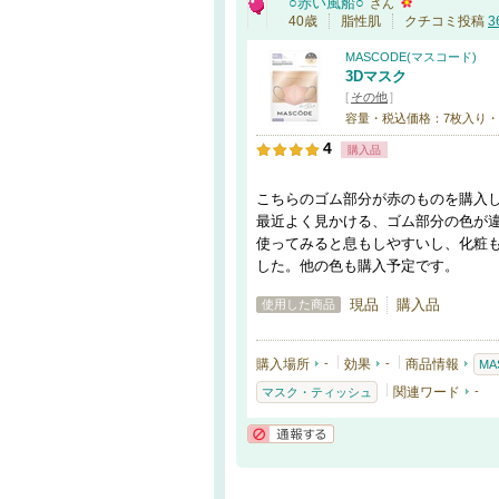
○赤い風船○
さん
40歳
脂性肌
クチコミ投稿
3
MASCODE(マスコード)
3Dマスク
[
その他
]
容量・税込価格：7枚入り・5
4
購入品
こちらのゴム部分が赤のものを購入
最近よく見かける、ゴム部分の色が
使ってみると息もしやすいし、化粧
した。他の色も購入予定です。
現品
購入品
使用した商品
購入場所
-
効果
-
商品情報
MA
関連ワード
-
マスク・ティッシュ
通報する