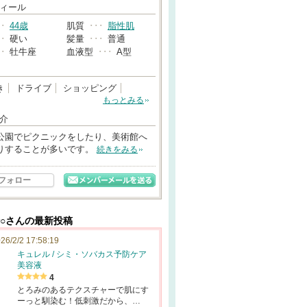
→
ィール
･･
44歳
肌質
･･･
脂性肌
･･
硬い
髪量
･･･
普通
･･
牡牛座
血液型
･･･
A型
き
ドライブ
ショッピング
もっとみる
介
公園でピクニックをしたり、美術館へ
りすることが多いです。
続きをみる
フォロー
船○さんの最新投稿
26/2/2 17:58:19
キュレル / シミ・ソバカス予防ケア
美容液
4
とろみのあるテクスチャーで肌にす
ーっと馴染む！低刺激だから、…