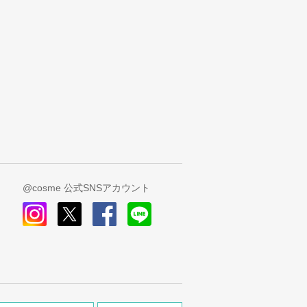
@cosme 公式SNSアカウント
instagram
x
facebook
line