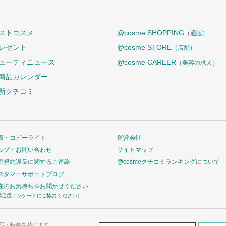
ストコスメ
@cosme SHOPPING
（通販）
レゼント
@cosme STORE
（店舗）
ューティニュース
@cosme CAREER
（美容の求人）
商品カレンダー
新クチコミ
責・コピーライト
運営会社
ルプ・お問い合わせ
サイトマップ
用規約違反に関するご連絡
@cosmeクチコミランキングについて
スタマーサポートブログ
在のお気持ちをお聞かせください
満足度アンケートにご協力ください）
写・転載を禁じます。