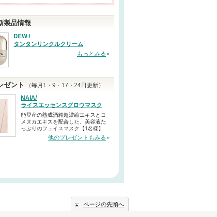
新製品情報
DEW /
タンタンリンクルクリーム
もっとみる
レゼント
（毎月1・9・17・24日更新）
NAIA/
ライスエッセンスグロウマスク
能登産の熟成酒粕超濃縮エキスとコ
メヌカエキスを配合した、美容液た
っぷりのフェイスマスク【1名様】
他のプレゼントもみる
ページの先頭へ