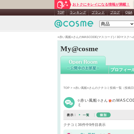
おトクにキレイになる情報が満載！
○赤い風船
TOP
ランキング
ブランド
ブログ
Q&A
○赤い風船○さんのMASCODE(マスコード) / 3Dマスクへの
My@cosme
プロフィー
TOP
>
○赤い風船○さんのクチコミ投稿一覧（投稿日
○赤い風船○
MASCO
さん
の
ミ
クチコミ36件中9件目表示