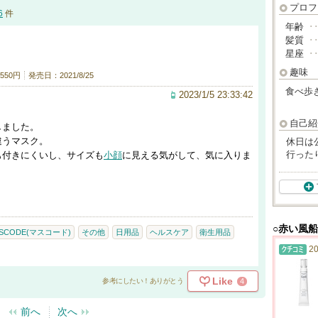
プロフ
6
件
年齢
･
髪質
･
星座
･
趣味
50円
発売日：2021/8/25
食べ歩
2023/1/5 23:33:42
自己紹
しました。
違うマスク。
休日は
行った
も付きにくいし、サイズも
小顔
に見える気がして、気に入りま
○赤い風
SCODE(マスコード)
その他
日用品
ヘルスケア
衛生用品
20
Like
4
参考にしたい！ありがとう
前へ
次へ