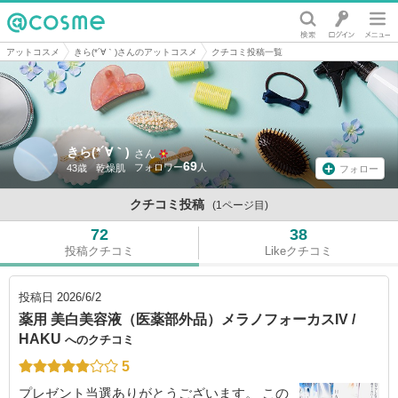
@cosme
アットコスメ
きら(*´∀｀)さんのアットコスメ
クチコミ投稿一覧
きら(*´∀｀)
さん
69
43歳
乾燥肌
フォロー
クチコミ投稿
(1ページ目)
72
38
投稿クチコミ
Likeクチコミ
投稿日
2026/6/2
薬用 美白美容液（医薬部外品）メラノフォーカスIV /
HAKU
へのクチコミ
5
プレゼント当選ありがとうございます。 この