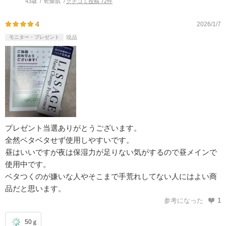
43歳
乾燥肌
クチコミ投稿 72件
4
2026/1/7
モニター・プレゼント
現品
プレゼント当選ありがとうございます。
全然ベタベタせず使用しやすいです。
昼はいいですが夜は保湿力が足りない気がするので昼メインで
使用中です。
ベタつくのが嫌いな人やそこまで手荒れしてない人にはよい商
品だと思います。
参考になった
1
50ｇ