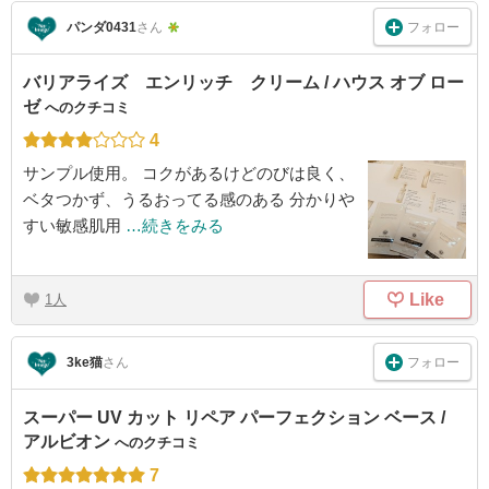
フォロー
パンダ0431
さん
バリアライズ エンリッチ クリーム / ハウス オブ ロー
ゼ
へのクチコミ
4
サンプル使用。 コクがあるけどのびは良く、
ベタつかず、うるおってる感のある 分かりや
すい敏感肌用
…続きをみる
Like
1
フォロー
3ke猫
さん
スーパー UV カット リペア パーフェクション ベース /
アルビオン
へのクチコミ
7