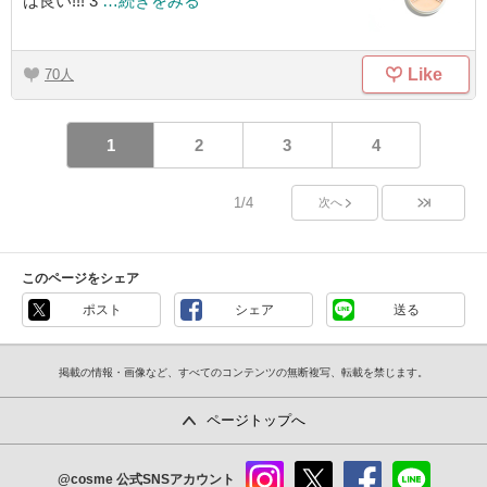
は良い!!! 3
…続きをみる
Like
70
1
2
3
4
1/4
次へ
このページをシェア
ポスト
シェア
送る
掲載の情報・画像など、すべてのコンテンツの無断複写、転載を禁じます。
ページトップへ
@cosme
公式SNSアカウント