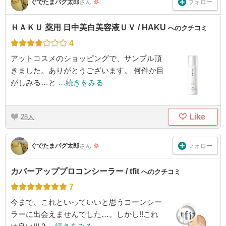
フォロー
ぐでたまパグ太郎
さん
ＨＡＫＵ 薬用 日中美白美容液ＵＶ / HAKU
へのクチコミ
4
アットコスメのショッピングで、サンプル頂
きました。ありがとうございます。 何件か目
がしみる…と
…続きをみる
Like
28
フォロー
ぐでたまパグ太郎
さん
カバーアッププロコンシーラー / tfit
へのクチコミ
7
今まで、これといっていいと思うコーンシー
ラーに出会えませんでした…。しかし!!これ