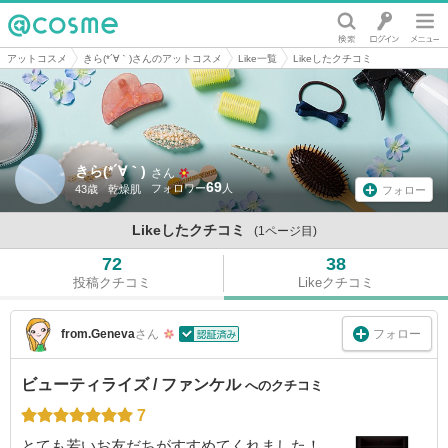
@cosme
アットコスメ
きら(*´∀｀)さんのアットコスメ
Like一覧
Likeしたクチコミ
きら(*´∀｀)
さん
69
43歳
乾燥肌
フォロー
Likeしたクチコミ
(1ページ目)
72
38
投稿クチコミ
Likeクチコミ
フォロー
from.Geneva
さん
ビューティライズ / ファンケル
へのクチコミ
7
とても若いお友だちがすすめてくれました！