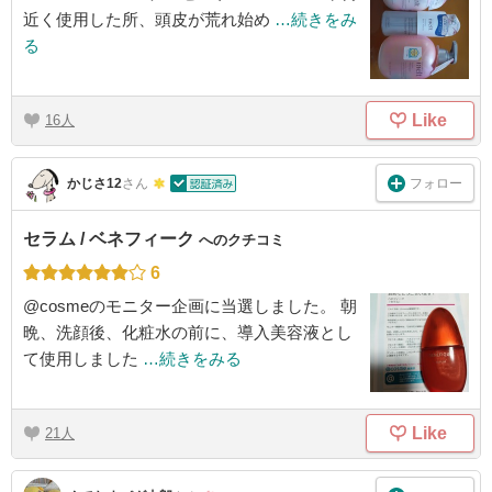
近く使用した所、頭皮が荒れ始め
…続きをみ
る
Like
16
フォロー
かじさ12
さん
セラム / ベネフィーク
へのクチコミ
6
@cosmeのモニター企画に当選しました。 朝
晩、洗顔後、化粧水の前に、導入美容液とし
て使用しました
…続きをみる
Like
21