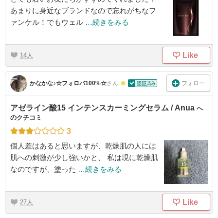
あまりに身近なブランドなので忘れがちなフ
ァンケル！でもウェル
…続きをみる
Like
14
フォロー
かなかな♪☆フォロバ100%☆
さん
アゼライン酸15 インテンスカーミングセラム / Anua
へ
のクチコミ
3
個人差はあると思いますが、乾燥肌の人には
肌への刺激が少し強いかと、 私は現に乾燥肌
なのですが、塗った
…続きをみる
Like
27