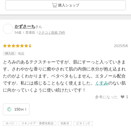
購入ショップ
かずさーち
さん
54歳
普通肌
クチコミ投稿 79件
6
2025/5/6
購入品
現品
とろみのあるテクスチャーですが、肌にすーっと入っていきま
す。さわやかな香りに癒やされて肌の内側に水分が抱え込まれ
たのがよくわかります。ベタベタもしません。エタノール配合
ですが、私には感じることもなく使えました。
くすみ
のない肌
に向かっていくように使い続けたいです！
参考になった
1
150ｍｌ
オバジ
スキンケア・基礎化粧品
化粧水
ビタミンC