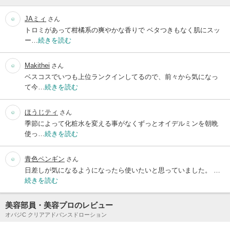
JAミィ
さん
トロミがあって柑橘系の爽やかな香りで ベタつきもなく肌にスッ
ー…
続きを読む
Makithei
さん
ベスコスでいつも上位ランクインしてるので、前々から気になっ
て今…
続きを読む
ほうじティ
さん
季節によって化粧水を変える事がなくずっとオイデルミンを朝晩
使っ…
続きを読む
青色ペンギン
さん
日差しが気になるようになったら使いたいと思っていました。 …
続きを読む
美容部員・美容プロのレビュー
オバジC クリアアドバンスドローション