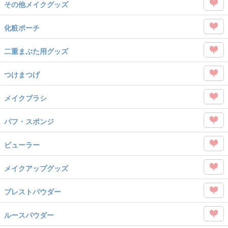
を
その他メイクグッズ
タグ
Like
この
を
化粧ポーチ
タグ
Like
この
を
二重まぶた用グッズ
タグ
Like
この
を
つけまつげ
タグ
Like
この
を
メイクブラシ
タグ
Like
この
を
パフ・スポンジ
タグ
Like
この
を
ビューラー
タグ
Like
この
を
メイクアップグッズ
タグ
Like
この
を
プレストパウダー
タグ
Like
この
を
ルースパウダー
タグ
Like