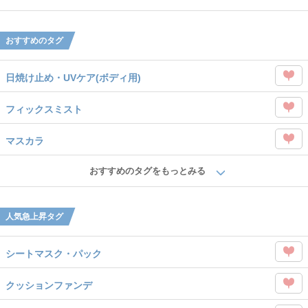
タグ
Like
を
おすすめのタグ
Like
日焼け止め・UVケア(ボディ用)
この
フィックスミスト
タグ
この
を
マスカラ
タグ
Like
この
を
おすすめのタグをもっとみる
タグ
Like
を
人気急上昇タグ
Like
シートマスク・パック
この
クッションファンデ
タグ
この