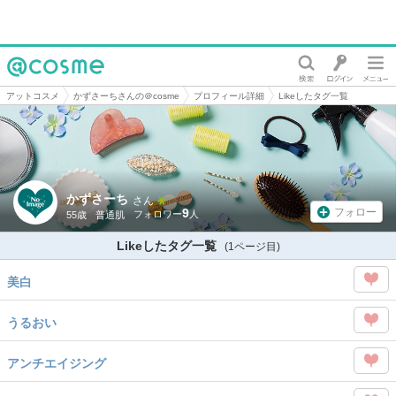
@cosme
アットコスメ
かずさーちさんの＠cosme
プロフィール詳細
Likeしたタグ一覧
かずさーち
さん
9
フォロー
55歳
普通肌
Likeしたタグ一覧
(1ページ目)
美白
この
うるおい
タグ
この
を
アンチエイジング
タグ
Like
この