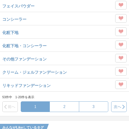
この
を
フェイスパウダー
タグ
Like
この
を
コンシーラー
タグ
Like
この
を
化粧下地
タグ
Like
この
を
化粧下地・コンシーラー
タグ
Like
この
を
その他ファンデーション
タグ
Like
この
を
クリーム・ジェルファンデーション
タグ
Like
この
を
リキッドファンデーション
タグ
Like
この
を
53件中 1-20件を表示
タグ
Like
前へ
1
2
3
次へ
を
Like
みんながLikeしているタグ