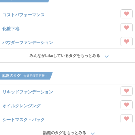
コストパフォーマンス
この
化粧下地
タグ
この
を
パウダーファンデーション
タグ
Like
この
を
みんながLikeしているタグをもっとみる
タグ
Like
を
話題のタグ
毎週月曜日更新！
Like
リキッドファンデーション
この
オイルクレンジング
タグ
この
を
シートマスク・パック
タグ
Like
この
を
話題のタグをもっとみる