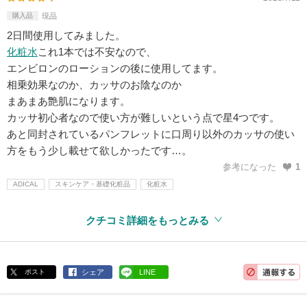
購入品
現品
2日間使用してみました。
化粧水
これ1本では不安なので、
エンビロンのローションの後に使用してます。
相乗効果なのか、カッサのお陰なのか
まあまあ艶肌になります。
カッサ初心者なので使い方が難しいという点で星4つです。
あと同封されているパンフレットに口周り以外のカッサの使い
方をもう少し載せて欲しかったです…。
参考になった
1
ADICAL
スキンケア・基礎化粧品
化粧水
クチコミ詳細をもっとみる
ポスト
シェア
LINE