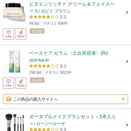
ビタエンリッチド クリーム＆フェイスベ
ース
/ ボビイ ブラウン
5.3
68.6pt
クチコミ 836件
未分類
Like
Have
ベースケア セラム〈土台美容液〉(R)
/
SOFINA iP
5.3
296.9pt
クチコミ 5022件
未分類
Like
Have
この商品の購入サイトへ
ポータブルメイクブラシセット＜5本入り
＞
/ ロージーローザ
5.3