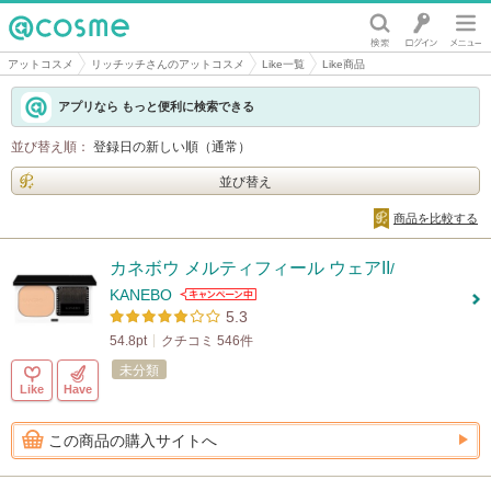
@cosme
アットコスメ
リッチッチさんのアットコスメ
Like一覧
Like商品
アプリなら もっと便利に検索できる
並び替え順：
登録日の新しい順（通常）
並び替え
商品を比較する
カネボウ メルティフィール ウェアII
/
KANEBO
5.3
54.8pt
クチコミ 546件
未分類
Like
Have
この商品の購入サイトへ