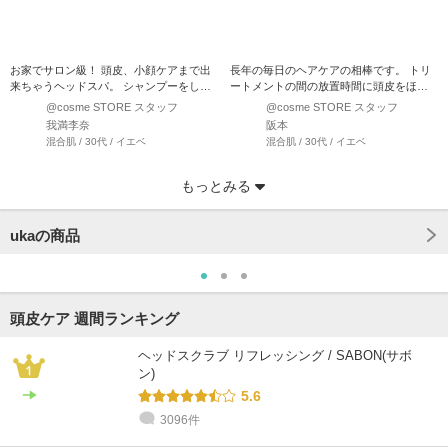
お家でサロン級！ 頭皮、小顔ケアまで出
長年の毎日のヘアケアの相棒です。 トリ
来ちゃうヘッドスパ。 シャンプーをしな
ートメントの間の放置時間に頭皮をほぐ
がらや、乾いた…
してみたり、ボディ…
@cosme STORE スタッフ
@cosme STORE スタッフ
我満李奈
阪本
混合肌 / 30代 / イエベ
混合肌 / 30代 / イエベ
もっとみる
ukaの商品
頭皮ケア 週間ランキング
ヘッドスクラブ リフレッシング / SABON(サボ
ン)
5.6
3096件
@cosme STORE スタッフ
@cosme STORE スタッフ
@cosme STORE スタッフ
@cosme STORE スタッフ
@cosme STORE スタッフ
@cosme STORE スタッフ
Honda
小林
こじま
inoue
中里
橋本