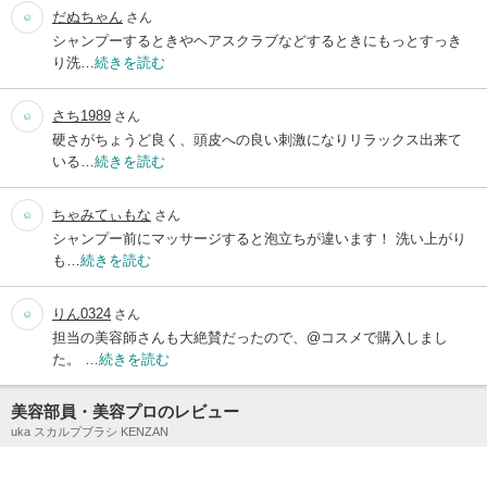
だぬちゃん
さん
シャンプーするときやヘアスクラブなどするときにもっとすっき
り洗…
続きを読む
さち1989
さん
硬さがちょうど良く、頭皮への良い刺激になりリラックス出来て
いる…
続きを読む
ちゃみてぃもな
さん
シャンプー前にマッサージすると泡立ちが違います！ 洗い上がり
も…
続きを読む
りん0324
さん
担当の美容師さんも大絶賛だったので、@コスメで購入しまし
た。 …
続きを読む
美容部員・美容プロのレビュー
uka スカルプブラシ KENZAN