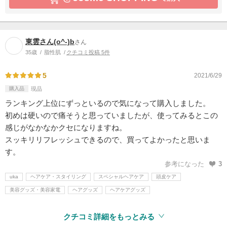
東雲さん(o^-)b
さん
35歳
脂性肌
クチコミ投稿 5件
5
2021/6/29
購入品
現品
ランキング上位にずっといるので気になって購入しました。
初めは硬いので痛そうと思っていましたが、使ってみるとこの
感じがなかなかクセになりますね。
スッキリリフレッシュできるので、買ってよかったと思いま
す。
参考になった
3
uka
ヘアケア・スタイリング
スペシャルヘアケア
頭皮ケア
美容グッズ・美容家電
ヘアグッズ
ヘアケアグッズ
クチコミ詳細をもっとみる