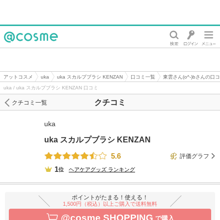
@cosme
アットコスメ
uka
uka スカルプブラシ KENZAN
口コミ一覧
東雲さん(o^-)bさんの口
uka / uka スカルプブラシ KENZAN 口コミ
クチコミ
クチコミ一覧
uka
uka スカルプブラシ KENZAN
5.6
評価グラフ
1
位
ヘアケアグッズ
ランキング
ポイントがたまる！使える！
1,500円（税込）以上ご購入で送料無料
@cosme SHOPPING
で購入