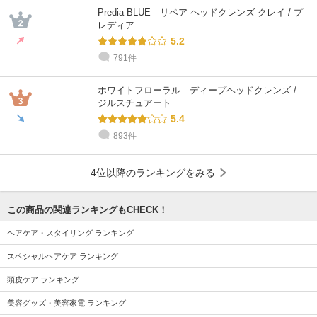
乾燥肌 / 50代 / ブルベ
敏感肌 / 30代 / イエベ
混合肌 / 30代 / イエベ
敏感肌 / 40代 / ブルベ
乾燥肌 / 30代 / ブルベ
乾燥肌 / 40代 / イエベ
Predia BLUE リペア ヘッドクレンズ クレイ / プ
レディア
5.2
791件
ホワイトフローラル ディープヘッドクレンズ /
ジルスチュアート
5.4
893件
4位以降のランキングをみる
この商品の関連ランキングもCHECK！
ヘアケア・スタイリング ランキング
スペシャルヘアケア ランキング
頭皮ケア ランキング
美容グッズ・美容家電 ランキング