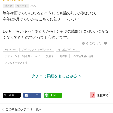
購入品
リピート
現品
毎年梅雨ぐらいになるとそうしても脇の匂いが気になり、
今年は6月ぐらいからこちらに初チャレンジ！
1ヶ月ぐらい使ったあたりからTシャツの脇部分に匂いがつかな
くなってきたのでとっても心強いです。
参考になった
3
Highness
ボディケア・オーラルケア
その他ボディケア
デオドラント・制汗剤・汗ケア
無着色
無香料
界面活性剤不使用
アレルギーテスト済
クチコミ詳細をもっとみる
ポスト
シェア
LINE
この商品のクチコミ一覧へ