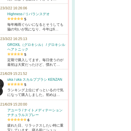
23/3/22 16:26:06
Highness / リバランスデオ
5
毎年梅雨ぐらいになるとそうしても
脇の匂いが気になり、今年は6…
23/3/22 16:25:13
GROXIL（グロキシル） / グロキシル
ヘアトニック
5
定期で購入してます。毎日使うのが
最初は大変だったけど、慣れて…
21/6/29 15:21:52
uka / uka スカルプブラシ KENZAN
5
ランキング上位にずっといるので気
になって購入しました。初めは…
21/6/29 15:20:00
アユーラ / ナイトメディテーション
ナチュラルスプレー
6
疲れた日、リラックスしたい時に重
宝しています。寝る前にシュッ…