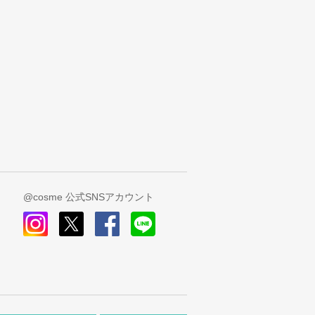
@cosme 公式SNSアカウント
instagram
x
facebook
line