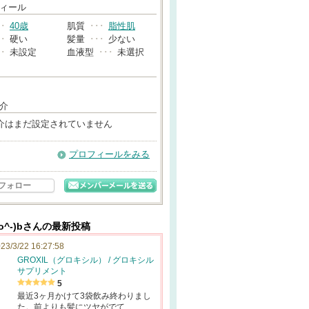
→
ィール
･･
40歳
肌質
･･･
脂性肌
･･
硬い
髪量
･･･
少ない
･･
未設定
血液型
･･･
未選択
介
介はまだ設定されていません
プロフィールをみる
フォロー
o^-)bさんの最新投稿
23/3/22 16:27:58
GROXIL（グロキシル） / グロキシル
サプリメント
5
最近3ヶ月かけて3袋飲み終わりまし
た。前よりも髪にツヤがでて…