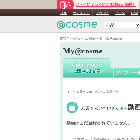
おトクにキレイになる情報が満載！
東雲さん(o^
TOP
ランキング
ブランド
ブログ
Q&A
東雲さん(o^-)bさんの動画一覧 - My@cosme
My@cosme
プロフィー
TOP
> 東雲さん(o^-)bさんの動画一覧
動
東雲さん(o^-)b
さん
の
動画はまだ登録されていません。
お気に入りの動画や、クチコミに使