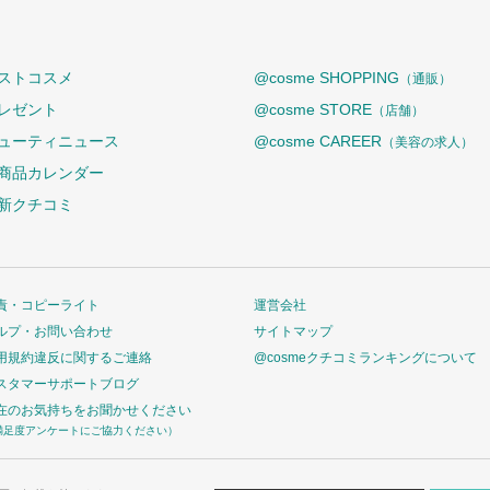
ストコスメ
@cosme SHOPPING
（通販）
レゼント
@cosme STORE
（店舗）
ューティニュース
@cosme CAREER
（美容の求人）
商品カレンダー
新クチコミ
責・コピーライト
運営会社
ルプ・お問い合わせ
サイトマップ
用規約違反に関するご連絡
@cosmeクチコミランキングについて
スタマーサポートブログ
在のお気持ちをお聞かせください
満足度アンケートにご協力ください）