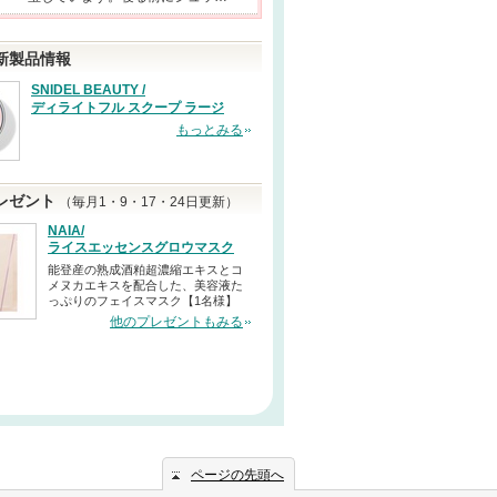
新製品情報
SNIDEL BEAUTY /
ディライトフル スクープ ラージ
もっとみる
レゼント
（毎月1・9・17・24日更新）
NAIA/
ライスエッセンスグロウマスク
能登産の熟成酒粕超濃縮エキスとコ
メヌカエキスを配合した、美容液た
っぷりのフェイスマスク【1名様】
他のプレゼントもみる
ページの先頭へ