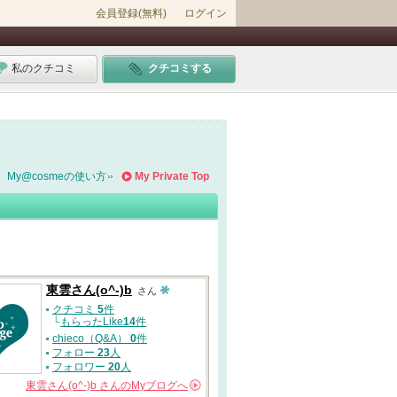
会員登録(無料)
ログイン
私のクチコミ
クチコミする
My@cosmeの使い方
My Private Top
東雲さん(o^-)b
さん
クチコミ
5
件
└
もらったLike
14
件
chieco（Q&A）
0
件
フォロー
23
人
フォロワー
20
人
東雲さん(o^-)b
さんの
Myブログへ