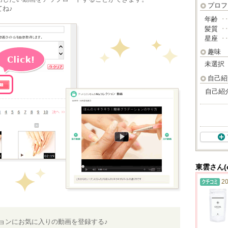
プロフ
ね♪
年齢
･
髪質
･
星座
･
趣味
未選択
自己紹
自己紹
東雲さん(
20
ションにお気に入りの動画を登録する♪