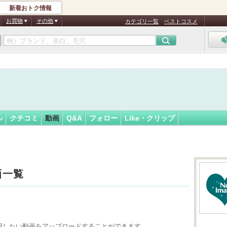
新着おトク情報
-)b
フォロー
さん
お買物
その他
カテゴリ一覧
ベストコスメ
ル
クチコミ
動画
Q&A
フォロー
Like・クリップ
画一覧
用したい動画をアップロードすることができます。