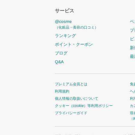
サービス
@cosme
ベ
（化粧品・美容の口コミ）
プ
ランキング
ビ
ポイント・クーポン
新
ブログ
最
Q&A
プレミアム会員とは
免
利用規約
ヘ
個人情報の取扱いについて
利
クッキー（cookie）等利用ポリシー
カ
プライバシーガイド
現
（