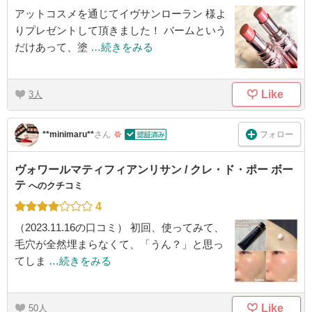
アットコスメを通じてイヴサンローラン 様よ
りプレゼントして頂きました！ バームという
だけあって、塗
…続きをみる
Like
3
フォロー
**minimaru**
さん
ヴォワールマティフィアンリサン / クレ・ド・ポー ボー
テ
へのクチコミ
4
（2023.11.16の口コミ） 初回、使ってみて、
毛穴が全然埋まらなくて、「うん？」と思っ
てしま
…続きをみる
Like
50