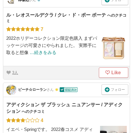
フォロー
檸檬ぬ
さん
ル・レオスールデクラ / クレ・ド・ポー ボーテ
へのクチコ
ミ
7
2022ホリデーコレクション限定色購入 まずパ
ッケージの可愛さにやられました。 実際手に
取ると想像
…続きをみる
Like
3
フォロー
ピーチ☆ローラン
さん
アディクション ザ ブラッシュ ニュアンサー / アディク
ション
へのクチコミ
4
イエベ・Springです。 2022春コスメ アディ