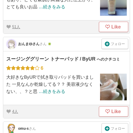
とても良いお品
…続きをみる
Like
51
フォロー
おんまゆさん
さん
スージンググリーン トナーパッド / ByUR
へのクチコミ
6
大好きなByURで拭き取りパッドを買いまし
た 一見なんか乾燥してる？？ 美容液少なく
ない、、？と思
…続きをみる
Like
4
フォロー
omu-s
さん