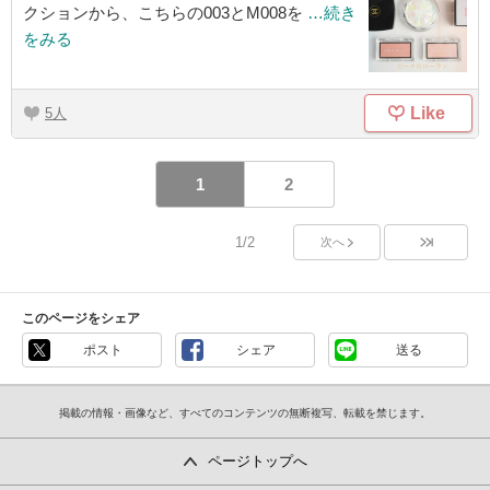
クションから、こちらの003とM008を
…続き
をみる
Like
5
1
2
1/2
次へ
このページをシェア
ポスト
シェア
送る
掲載の情報・画像など、すべてのコンテンツの無断複写、転載を禁じます。
ページトップへ