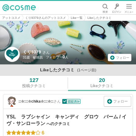
@cosme
アットコスメ
くり9379さんのアットコスメ
Like一覧
Likeしたクチコミ
くり9379
さん
0
31歳
敏感肌
フォロー
Likeしたクチコミ
(1ページ目)
127
20
投稿クチコミ
Likeクチコミ
フォロー
::☆:::☆chika☆:::☆::
さん
YSL ラブシャイン キャンディ グロウ バーム / イ
ヴ・サンローラン
へのクチコミ
6