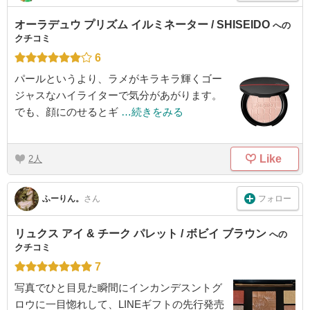
オーラデュウ プリズム イルミネーター / SHISEIDO
への
クチコミ
6
パールというより、ラメがキラキラ輝くゴー
ジャスなハイライターで気分があがります。
でも、顔にのせるとギ
…続きをみる
Like
2
フォロー
ふーりん。
さん
リュクス アイ & チーク パレット / ボビイ ブラウン
への
クチコミ
7
写真でひと目見た瞬間にインカンデスントグ
ロウに一目惚れして、LINEギフトの先行発売