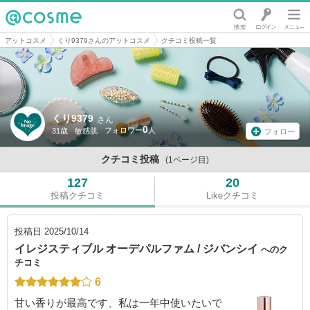
@cosme
アットコスメ
くり9379さんのアットコスメ
クチコミ投稿一覧
くり9379
さん
0
31歳
敏感肌
フォロー
クチコミ投稿
(1ページ目)
127
20
投稿クチコミ
Likeクチコミ
投稿日
2025/10/14
イレジスティブル オーデパルファム / ジバンシイ
へのク
チコミ
6
甘い香りが最高です、私は一年中使いたいで